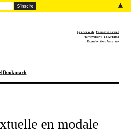
▲
Agence web
|
Formations web
Framework PHP
EasyFrame
Extension WordPress :
ILP
el
Bookmark
xtuelle en modale