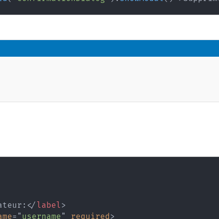
ateur:
</
label
>
ame
=
"
username
"
required
>