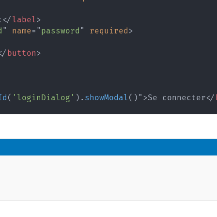
:
</
label
>
d
"
name
=
"
password
"
required
>
</
button
>
Id
(
'loginDialog'
)
.
showModal
(
)
"
>
Se connecter
</