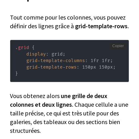
Tout comme pour les colonnes, vous pouvez
définir des lignes grâce à
grid-template-rows
.
Copier
.grid
{
display
:
 grid
;
grid-template-columns
:
 1fr 1fr
;
grid-template-rows
:
 150px 150px
;
}
Vous obtenez alors
une grille de deux
colonnes et deux lignes
. Chaque cellule a une
taille précise, ce qui est très utile pour des
galeries, des tableaux ou des sections bien
structurées.