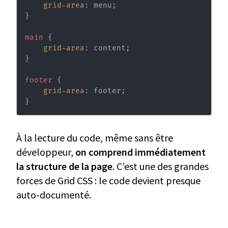
grid-area
:
 menu
;
}
main
{
grid-area
:
 content
;
}
footer
{
grid-area
:
 footer
;
}
À la lecture du code, même sans être
développeur,
on comprend immédiatement
la structure de la page
. C’est une des grandes
forces de Grid CSS : le code devient presque
auto-documenté.