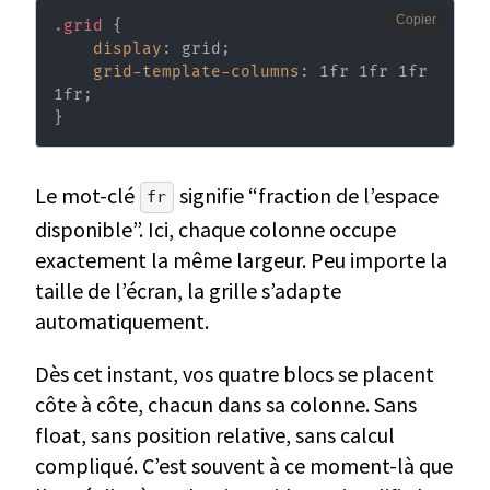
Copier
.grid
{
display
:
 grid
;
grid-template-columns
:
 1fr 1fr 1fr 
1fr
;
}
Le mot-clé
signifie “fraction de l’espace
fr
disponible”. Ici, chaque colonne occupe
exactement la même largeur. Peu importe la
taille de l’écran, la grille s’adapte
automatiquement.
Dès cet instant, vos quatre blocs se placent
côte à côte, chacun dans sa colonne. Sans
float, sans position relative, sans calcul
compliqué. C’est souvent à ce moment-là que