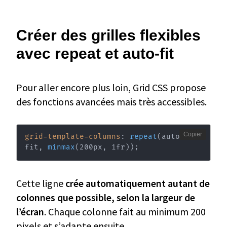
Créer des grilles flexibles
avec repeat et auto-fit
Pour aller encore plus loin, Grid CSS propose
des fonctions avancées mais très accessibles.
Copier
grid-template-columns
:
repeat
(
auto-
fit
,
minmax
(
200px
,
 1fr
)
)
;
Cette ligne
crée automatiquement autant de
colonnes que possible, selon la largeur de
l’écran
. Chaque colonne fait au minimum 200
pixels et s’adapte ensuite.