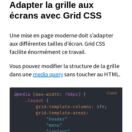
Adapter la grille aux
écrans avec Grid CSS
Une mise en page moderne doit s’adapter
aux différentes tailles d’écran. Grid CSS
facilite énormément ce travail.
Vous pouvez modifier la structure de la grille
dans une
media query
sans toucher au HTML.
Copier
@media
(
max-width
:
 768px
)
{
.layout
{
grid-template-columns
:
 1fr
;
grid-template-areas
:
"header"
"menu"
"content"