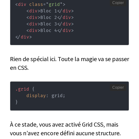
Copier
<
div
class
=
"
grid
"
>
<
div
>
Bloc 1
</
div
>
<
div
>
Bloc 2
</
div
>
<
div
>
Bloc 3
</
div
>
<
div
>
Bloc 4
</
div
>
</
div
>
Rien de spécial ici. Toute la magie va se passer
en CSS.
Copier
.grid
{
display
:
 grid
;
}
À ce stade, vous avez activé Grid CSS, mais
vous n’avez encore défini aucune structure.