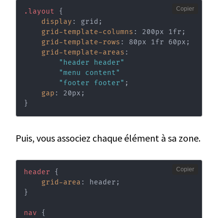
Copier
.layout
{
display
:
 grid
;
grid-template-columns
:
 200px 1fr
;
grid-template-rows
:
 80px 1fr 60px
;
grid-template-areas
:
"header header"
"menu content"
"footer footer"
;
gap
:
 20px
;
}
Puis, vous associez chaque élément à sa zone.
Copier
header
{
grid-area
:
 header
;
}
nav
{