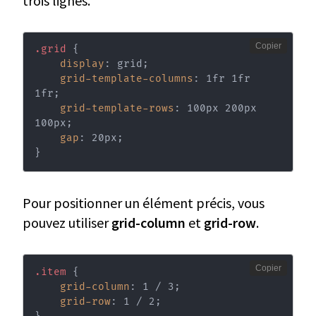
trois lignes.
Copier
.grid
{
display
:
 grid
;
grid-template-columns
:
 1fr 1fr 
1fr
;
grid-template-rows
:
 100px 200px 
100px
;
gap
:
 20px
;
}
Pour positionner un élément précis, vous
pouvez utiliser
grid-column
et
grid-row
.
Copier
.item
{
grid-column
:
 1 / 3
;
grid-row
:
 1 / 2
;