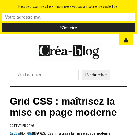
Restez connecté - Inscrivez-vous à notre newsletter
▲
Aller
au
contenu
Rechercher
Rechercher
Grid CSS : maîtrisez la
mise en page moderne
20 FÉVRIER 2026
LECTURE
Accueil
•
:
CSS3
8 MINUTES
•
Grid CSS : maîtrisez la mise en page moderne