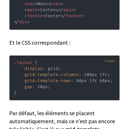
<
nav
>
Menu
</
nav
>
<
main
>
Contenu
</
main
>
<
footer
>
Footer
</
footer
>
</
div
>
Et le CSS correspondant :
Copier
.layout
{
display
:
 grid
;
grid-template-columns
:
 200px 1fr
;
grid-template-rows
:
 80px 1fr 60px
;
gap
:
 20px
;
}
Par défaut, les éléments se placent
automatiquement, mais ce n’est pas encore