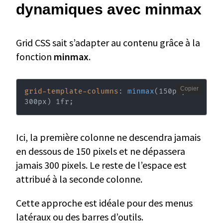
dynamiques avec minmax
Grid CSS sait s’adapter au contenu grâce à la
fonction
minmax
.
Copier
grid-template-columns
:
minmax
(
150px
,
300px
)
 1fr
;
Ici, la première colonne ne descendra jamais
en dessous de 150 pixels et ne dépassera
jamais 300 pixels. Le reste de l’espace est
attribué à la seconde colonne.
Cette approche est idéale pour des menus
latéraux ou des barres d’outils.