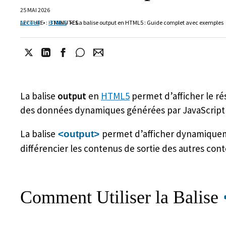
25 MAI 2026
LECTURE
Accueil
•
:
HTML5
3 MINUTES
•
La balise output en HTML5 : Guide complet avec exemples
La balise
output
en
HTML5
permet d’afficher le rés
des données dynamiques générées par JavaScript 
La balise
permet d’afficher dynamiquemen
<output>
différencier les contenus de sortie des autres cont
Comment Utiliser la Balise