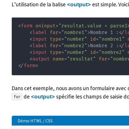
L’utilisation de la balise
est simple. Voic
<output>
<
form
oninput
=
"
resultat.value = parseI
<
label
for
=
"
nombre1
"
>
Nombre 1 :
</
l
<
input
type
=
"
number
"
id
=
"
nombre1
"
<
label
for
=
"
nombre2
"
>
Nombre 2 :
</
l
<
input
type
=
"
number
"
id
=
"
nombre2
"
<
output
name
=
"
resultat
"
for
=
"
nombr
</
form
>
Dans cet exemple, nous avons un formulaire avec
de
spécifie les champs de saisie don
<output>
for