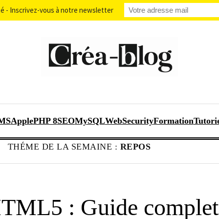
 - Inscrivez-vous à notre newsletter
MS
Apple
PHP 8
SEO
MySQL
WebSecurity
Formation
Tutori
THÉME DE LA SEMAINE :
REPOS
 HTML5 : Guide complet