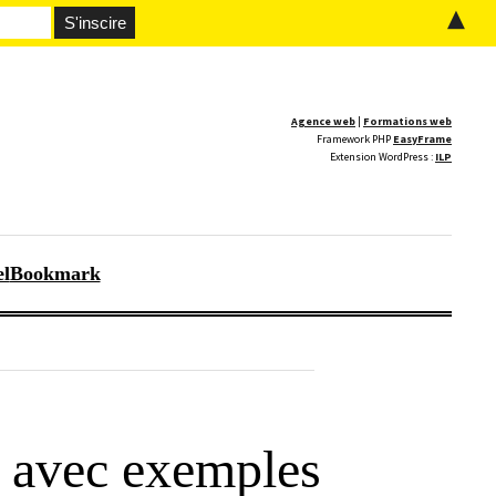
▲
Agence web
|
Formations web
Framework PHP
EasyFrame
Extension WordPress :
ILP
el
Bookmark
 avec exemples