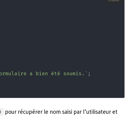
Copier
ormulaire a bien été soumis.
`
;
pour récupérer le nom saisi par l’utilisateur et
)