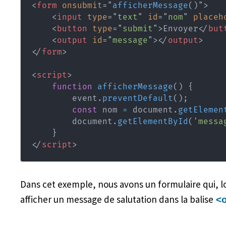
<
form
onsubmit
=
"
afficherMessage
(
)
"
>
<
input
type
=
"
text
"
id
=
"
nom
"
placeh
<
button
type
=
"
submit
"
>
Envoyer
</
but
<
output
id
=
"
message
"
>
</
output
>
</
form
>
<
script
>
function
afficherMessage
(
)
{
        event
.
preventDefault
(
)
;
const
 nom 
=
 document
.
getElemen
        document
.
getElementById
(
'messa
}
</
script
>
Dans cet exemple, nous avons un formulaire qui, lo
afficher un message de salutation dans la balise
<