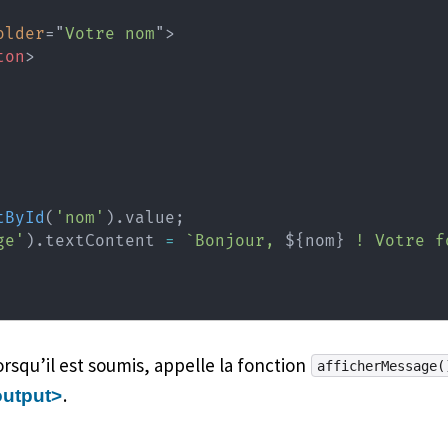
older
=
"
Votre nom
"
>
ton
>
tById
(
'nom'
)
.
value
;
ge'
)
.
textContent 
=
`
Bonjour, 
${
nom
}
 ! Votre f
rsqu’il est soumis, appelle la fonction
afficherMessage(
.
output>