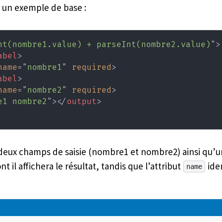
i un exemple de base :
nt(nombre1.value) + parseInt(nombre2.value)
"
>
abel
>
name
=
"
nombre1
"
required
>
abel
>
name
=
"
nombre2
"
required
>
e1 nombre2
"
>
</
output
>
 deux champs de saisie (nombre1 et nombre2) ainsi qu’
t il affichera le résultat, tandis que l’attribut
iden
name