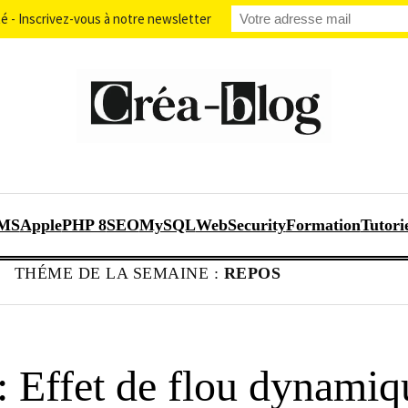
 - Inscrivez-vous à notre newsletter
MS
Apple
PHP 8
SEO
MySQL
WebSecurity
Formation
Tutori
THÉME DE LA SEMAINE :
REPOS
 Effet de flou dynamiqu