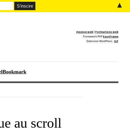
▲
Agence web
|
Formations web
Framework PHP
EasyFrame
Extension WordPress :
ILP
el
Bookmark
e au scroll