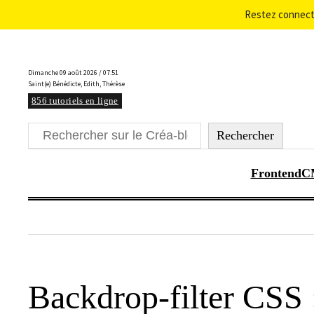
Restez connecté
Aller
au
Dimanche 09 août 2026 / 07:51
contenu
Saint(e) Bénédicte, Edith, Thérèse
856 tutoriels en ligne
Rechercher
Rechercher
Frontend
C
Backdrop-filter CSS :