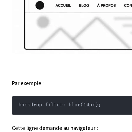
Par exemple :
backdrop-filter: blur
(
10px
)
;
Cette ligne demande au navigateur :