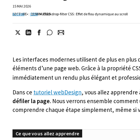
15 MAI 2026
LECTURE
Accueil
•
:
CSS3
11 MINUTES
•
Backdrop-filter CSS : Effet de flou dynamique au scroll
Les interfaces modernes utilisent de plus en plus
éléments d’une page web. Grâce à la propriété C
immédiatement un rendu plus élégant et profession
Dans ce
tutoriel webDesign
, vous allez apprendre
défiler la page
. Nous verrons ensemble comment u
comprendre chaque étape simplement, même si v