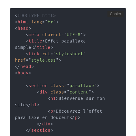
Copier
<!
DOCTYPE
html
>
<
html
lang
=
"
fr
"
>
<
head
>
<
meta
charset
=
"
UTF-8
"
>
<
title
>
Effet parallaxe 
simple
</
title
>
<
link
rel
=
"
stylesheet
"
href
=
"
style.css
"
>
</
head
>
<
body
>
<
section
class
=
"
parallaxe
"
>
<
div
class
=
"
contenu
"
>
<
h1
>
Bienvenue sur mon 
site
</
h1
>
<
p
>
Découvrez l’effet 
parallaxe en douceur
</
p
>
</
div
>
</
section
>