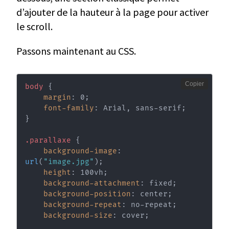
d’ajouter de la hauteur à la page pour activer
le scroll.
Passons maintenant au CSS.
Copier
body
{
margin
:
 0
;
font-family
:
 Arial
,
 sans-serif
;
}
.parallaxe
{
background-image
:
url
(
"image.jpg"
)
;
height
:
 100vh
;
background-attachment
:
 fixed
;
background-position
:
 center
;
background-repeat
:
 no-repeat
;
background-size
:
 cover
;