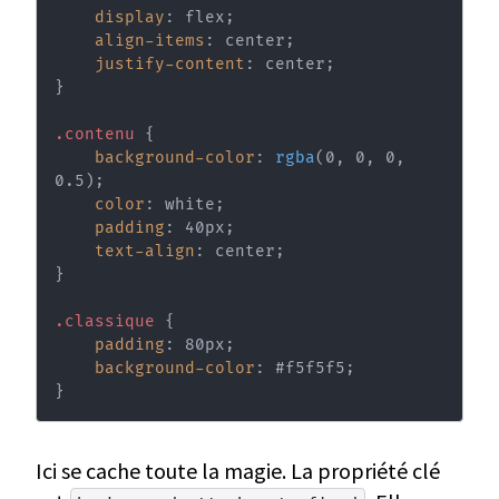
display
:
 flex
;
align-items
:
 center
;
justify-content
:
 center
;
}
.contenu
{
background-color
:
rgba
(
0
,
 0
,
 0
,
0.5
)
;
color
:
 white
;
padding
:
 40px
;
text-align
:
 center
;
}
.classique
{
padding
:
 80px
;
background-color
:
 #f5f5f5
;
}
Ici se cache toute la magie. La propriété clé