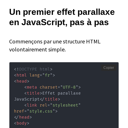
Un premier effet parallaxe
en JavaScript, pas à pas
Commençons par une structure HTML
volontairement simple.
Copier
<!
DOCTYPE
html
>
<
html
lang
=
"
fr
"
>
<
head
>
<
meta
charset
=
"
UTF-8
"
>
<
title
>
Effet parallaxe 
JavaScript
</
title
>
<
link
rel
=
"
stylesheet
"
href
=
"
style.css
"
>
</
head
>
<
body
>