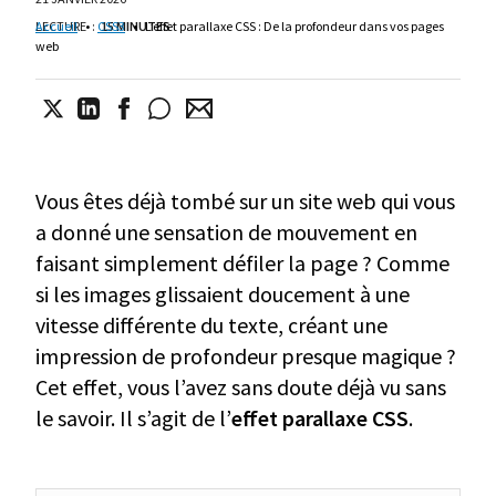
LECTURE
Accueil
•
:
CSS3
15 MINUTES
•
L’effet parallaxe CSS : De la profondeur dans vos pages
web
Vous êtes déjà tombé sur un site web qui vous
a donné une sensation de mouvement en
faisant simplement défiler la page ? Comme
si les images glissaient doucement à une
vitesse différente du texte, créant une
impression de profondeur presque magique ?
Cet effet, vous l’avez sans doute déjà vu sans
le savoir. Il s’agit de l’
effet parallaxe CSS
.