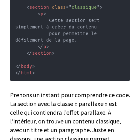
<
section
class
=
"
classique
"
>
<
p
>
            Cette section sert 
simplement à créer du contenu

            pour permettre le 
défilement de la page.

</
p
>
</
section
>
</
body
>
</
html
>
Prenons un instant pour comprendre ce code.
La section avec la classe « parallaxe » est
celle qui contiendra l’effet parallaxe. À
l’intérieur, on trouve un contenu classique,
avec un titre et un paragraphe. Juste en
dessous, une section classique permet