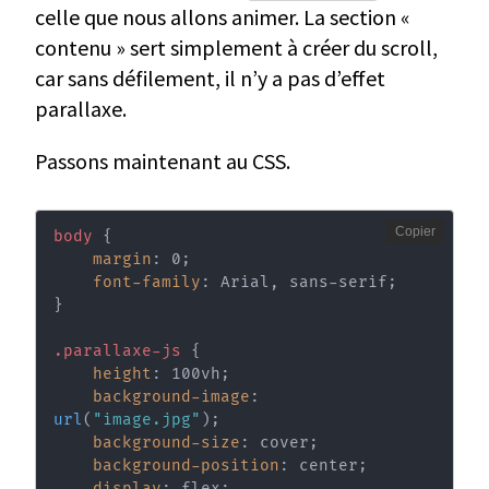
celle que nous allons animer. La section «
contenu » sert simplement à créer du scroll,
car sans défilement, il n’y a pas d’effet
parallaxe.
Passons maintenant au CSS.
Copier
body
{
margin
:
 0
;
font-family
:
 Arial
,
 sans-serif
;
}
.parallaxe-js
{
height
:
 100vh
;
background-image
:
url
(
"image.jpg"
)
;
background-size
:
 cover
;
background-position
:
 center
;
display
:
 flex
;