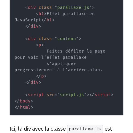
<
div
class
=
"
parallaxe-js
"
>
<
h1
>
Effet parallaxe en 
JavaScript
</
h1
>
</
div
>
<
div
class
=
"
contenu
"
>
<
p
>
            Faites défiler la page 
pour voir l’effet parallaxe

            s’appliquer 
progressivement à l’arrière-plan.

</
p
>
</
div
>
<
script
src
=
"
script.js
"
>
</
script
>
</
body
>
</
html
>
Ici, la div avec la classe
est
parallaxe-js