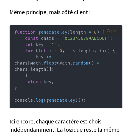
Même principe, mais côté client :
Copier
function
generateKey
(
length 
=
8
)
{
const
 chars 
=
"0123456789ABCDEF"
;
let
 key 
=
""
;
for
(
let
 i 
=
0
;
 i 
<
 length
;
 i
++
)
{
        key 
+=
chars
[
Math
.
floor
(
Math
.
random
(
)
*
chars
.
length
)
]
;
}
return
 key
;
}
console
.
log
(
generateKey
(
)
)
;
Ici encore, chaque caractère est choisi
indépendamment. La logique reste la même