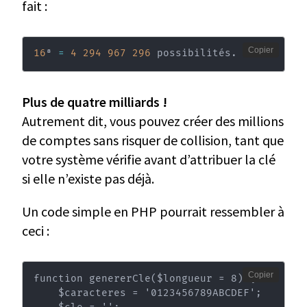
fait :
Copier
16
⁸ 
=
4
294
967
296
 possibilités.
Plus de quatre milliards !
Autrement dit, vous pouvez créer des millions
de comptes sans risquer de collision, tant que
votre système vérifie avant d’attribuer la clé
si elle n’existe pas déjà.
Un code simple en PHP pourrait ressembler à
ceci :
Copier
function genererCle($longueur = 8) {

    $caracteres = '0123456789ABCDEF';
