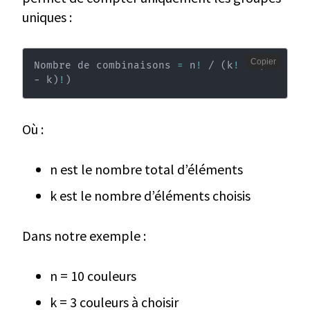
uniques :
Copier
Nombre de combinaisons 
=
 n
!
 / 
(
k
!
 × 
(
n 
− k
)
!
)
Où :
n est le nombre total d’éléments
k est le nombre d’éléments choisis
Dans notre exemple :
n = 10 couleurs
k = 3 couleurs à choisir