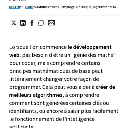
LECTURE
Accueil
•
:
PHP 8
12 MINUTES
•
Maths et web : Comptage, clé unique, algorithme et IA
Lorsque l’on commence
le développement
web
, pas besoin d’être un “génie des maths”
pour coder, mais comprendre certains
principes mathématiques de base peut
littéralement changer votre façon de
programmer. Cela peut vous aider à
créer de
meilleurs algorithmes
, à comprendre
comment sont générées certaines clés ou
identifiants, ou encore à saisir plus facilement
le fonctionnement de l’intelligence
artificielle.