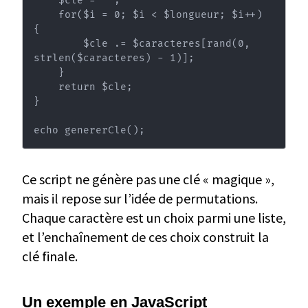
    $cle = '';

    for($i = 0; $i < $longueur; $i++) 
{

        $cle .= $caracteres[rand(0, 
strlen($caracteres) - 1)];

    }

    return $cle;

}

echo genererCle();
Ce script ne génère pas une clé « magique »,
mais il repose sur l’idée de permutations.
Chaque caractère est un choix parmi une liste,
et l’enchaînement de ces choix construit la
clé finale.
Un exemple en JavaScript