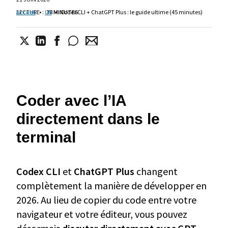
LECTURE
Accueil
•
:
I.A
38 MINUTES
•
Codex CLI + ChatGPT Plus : le guide ultime (45 minutes)
Coder avec l’IA
directement dans le
terminal
Codex CLI
et
ChatGPT Plus
changent
complètement la manière de développer en
2026. Au lieu de copier du code entre votre
navigateur et votre éditeur, vous pouvez