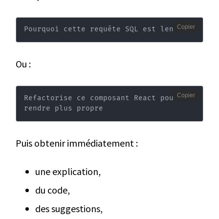
Copier
Pourquoi cette requête SQL est lente ?
Ou :
Copier
Refactorise ce composant React pour le 
rendre plus propre
Puis obtenir immédiatement :
une explication,
du code,
des suggestions,