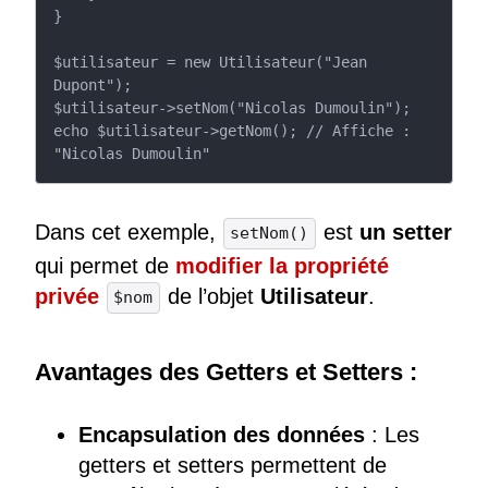
}

$utilisateur = new Utilisateur("Jean 
Dupont");

$utilisateur->setNom("Nicolas Dumoulin");

echo $utilisateur->getNom(); // Affiche : 
"Nicolas Dumoulin"
Dans cet exemple,
est
un setter
setNom()
qui permet de
modifier la propriété
privée
de l’objet
Utilisateur
.
$nom
Avantages des Getters et Setters :
Encapsulation des données
: Les
getters et setters permettent de