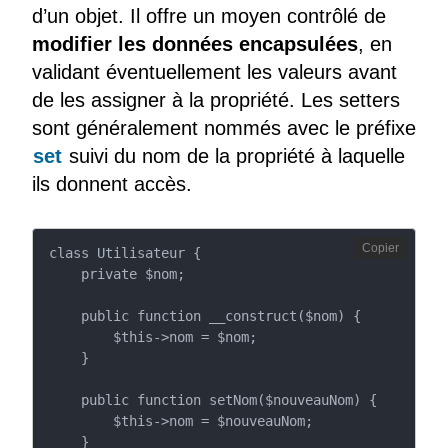
d’un objet. Il offre un moyen contrôlé de
modifier les données encapsulées
, en
validant éventuellement les valeurs avant
de les assigner à la propriété. Les setters
sont généralement nommés avec le préfixe
set
suivi du nom de la propriété à laquelle
ils donnent accès.
Copier
class Utilisateur {

    private $nom;

    public function __construct($nom) {

        $this->nom = $nom;

    }

    public function setNom($nouveauNom) {

        $this->nom = $nouveauNom;

    }
