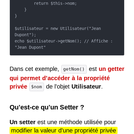
        return $this->nom;

    }

}

$utilisateur = new Utilisateur("Jean 
Dupont");

echo $utilisateur->getNom(); // Affiche : 
"Jean Dupont"
Dans cet exemple,
est
un getter
getNom()
qui permet d’accéder à la propriété
privée
de l’objet
Utilisateur
.
$nom
Qu’est-ce qu’un Setter ?
Un setter
est une méthode utilisée pour
modifier la valeur d’une propriété privée