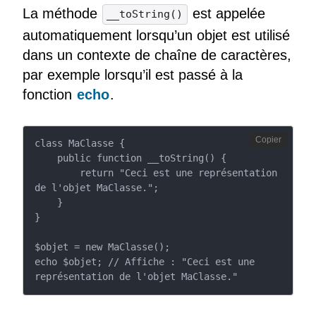
La méthode
est appelée
__toString()
automatiquement lorsqu’un objet est utilisé
dans un contexte de chaîne de caractères,
par exemple lorsqu’il est passé à la
fonction
echo
.
Copier
class MaClasse {

    public function __toString() {

        return "Ceci est une représentation 
de l'objet MaClasse.";

    }

}

$objet = new MaClasse();

echo $objet; // Affiche : "Ceci est une 
représentation de l'objet MaClasse."