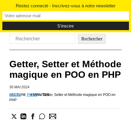
Aller
Restez connecté - Inscrivez-vous à notre newsletter
au
contenu
Rechercher
Rechercher
Getter, Setter et Méthode
magique en POO en PHP
30 MAI 2024
LECTURE
Accueil
•
PHP 8
:
4 MINUTES
•
Getter, Setter et Méthode magique en POO en
PHP