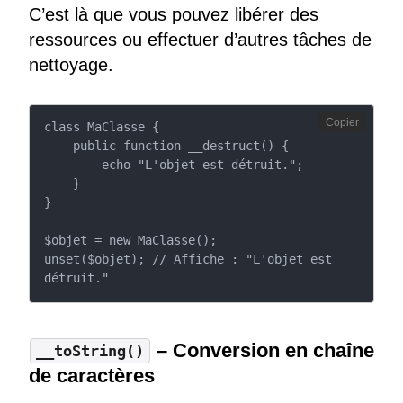
C’est là que vous pouvez libérer des
ressources ou effectuer d’autres tâches de
nettoyage.
Copier
class MaClasse {

    public function __destruct() {

        echo "L'objet est détruit.";

    }

}

$objet = new MaClasse();

unset($objet); // Affiche : "L'objet est 
détruit."
– Conversion en chaîne
__toString()
de caractères