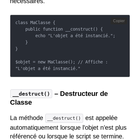
nécessaires.
Copier
class MaClasse {

    public function __construct() {

        echo "L'objet a été instancié.";

    }

}

$objet = new MaClasse(); // Affiche : 
"L'objet a été instancié."
– Destructeur de
__destruct()
Classe
La méthode
est appelée
__destruct()
automatiquement lorsque l’objet n’est plus
référencé ou lorsque le script se termine.