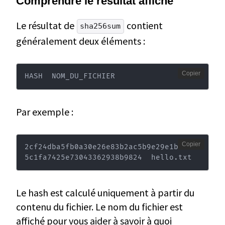
Comprendre le résultat affiché
Le résultat de
contient
sha256sum
généralement deux éléments :
Copier
HASH  NOM_DU_FICHIER
Par exemple :
Copier
2cf24dba5fb0a30e26e83b2ac5b9e29e1b161e
5c1fa7425e73043362938b9824  hello.txt
Le hash est calculé uniquement à partir du
contenu du fichier. Le nom du fichier est
affiché pour vous aider à savoir à quoi