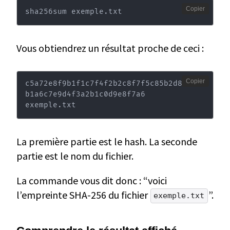
Copier
sha256sum exemple.txt
Vous obtiendrez un résultat proche de ceci :
Copier
c5a72e8f9b1f1c7f4f2b2c8f7f5c85b2d8a7f8
b1a6c7e9d4f3a2b1c0d9e8f7a6  
exemple.txt
La première partie est le hash. La seconde
partie est le nom du fichier.
La commande vous dit donc : “voici
l’empreinte SHA-256 du fichier
”.
exemple.txt