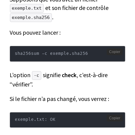
et son fichier de contrôle
exemple.txt
.
exemple.sha256
Vous pouvez lancer :
Copier
sha256sum -c exemple.sha256
L’option
signifie
check
, c’est-à-dire
-c
“vérifier”.
Si le fichier n’a pas changé, vous verrez :
Copier
exemple.txt: OK