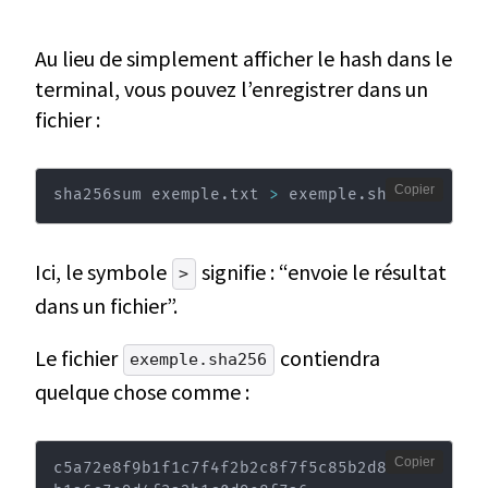
Au lieu de simplement afficher le hash dans le
terminal, vous pouvez l’enregistrer dans un
fichier :
Copier
sha256sum exemple.txt 
>
 exemple.sha256
Ici, le symbole
signifie : “envoie le résultat
>
dans un fichier”.
Le fichier
contiendra
exemple.sha256
quelque chose comme :
Copier
c5a72e8f9b1f1c7f4f2b2c8f7f5c85b2d8a7f8