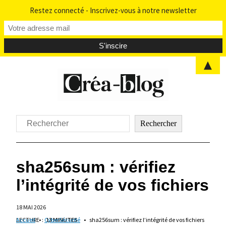
Restez connecté - Inscrivez-vous à notre newsletter
▲
Aller
au
contenu
Rechercher
Rechercher
sha256sum : vérifiez
l’intégrité de vos fichiers
18 MAI 2026
LECTURE
Accueil
•
:
CyberSécurité
13 MINUTES
•
sha256sum : vérifiez l’intégrité de vos fichiers