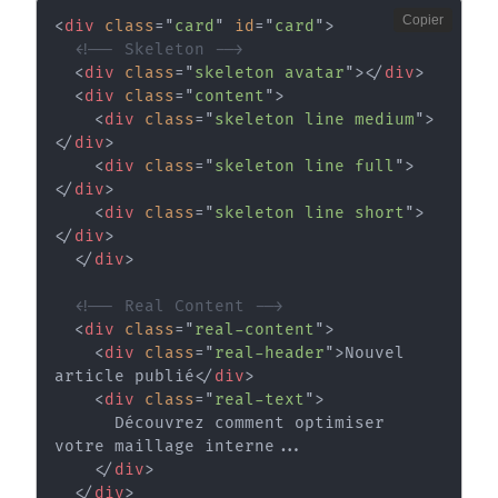
Copier
<
div
class
=
"
card
"
id
=
"
card
"
>
<!-- Skeleton -->
<
div
class
=
"
skeleton avatar
"
>
</
div
>
<
div
class
=
"
content
"
>
<
div
class
=
"
skeleton line medium
"
>
</
div
>
<
div
class
=
"
skeleton line full
"
>
</
div
>
<
div
class
=
"
skeleton line short
"
>
</
div
>
</
div
>
<!-- Real Content -->
<
div
class
=
"
real-content
"
>
<
div
class
=
"
real-header
"
>
Nouvel 
article publié
</
div
>
<
div
class
=
"
real-text
"
>
      Découvrez comment optimiser 
votre maillage interne...

</
div
>
</
div
>