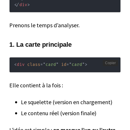
</
div
>
Prenons le temps d’analyser.
1. La carte principale
Copier
<
div
class
=
"
card
"
id
=
"
card
"
>
Elle contient à la fois :
Le squelette (version en chargement)
Le contenu réel (version finale)
L’idée est simple :
on masque l’un ou l’autre