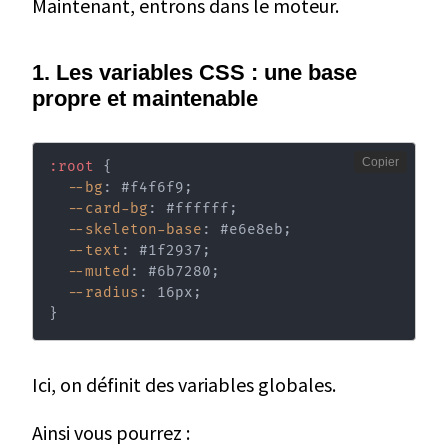
Maintenant, entrons dans le moteur.
1. Les variables CSS : une base
propre et maintenable
Copier
:root
{
--bg
:
 #f4f6f9
;
--card-bg
:
 #ffffff
;
--skeleton-base
:
 #e6e8eb
;
--text
:
 #1f2937
;
--muted
:
 #6b7280
;
--radius
:
 16px
;
}
Ici, on définit des variables globales.
Ainsi vous pourrez :