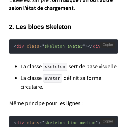
selon l’état de chargement
.
2. Les blocs Skeleton
Copier
<
div
class
=
"
skeleton avatar
"
>
</
div
>
La classe
sert de base visuelle.
skeleton
La classe
définit sa forme
avatar
circulaire.
Même principe pour les lignes :
Copier
<
div
class
=
"
skeleton line medium
"
>