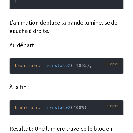
}
L’animation déplace la bande lumineuse de
gauche à droite.
Au départ :
Copier
transform
:
translateX
(
-100%
)
;
À la fin :
Copier
transform
:
translateX
(
100%
)
;
Résultat : Une lumière traverse le bloc en