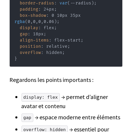
border-radius
:
var
(
--radius
)
;
padding
:
 24px
;
box-shadow
:
 0 10px 35px 
rgba
(
0
,
0
,
0
,
0.06
)
;
display
:
 flex
;
gap
:
 18px
;
align-items
:
 flex-start
;
position
:
 relative
;
overflow
:
 hidden
;
}
Regardons les points importants :
→ permet d’aligner
display: flex
avatar et contenu
→ espace moderne entre éléments
gap
→ essentiel pour
overflow: hidden