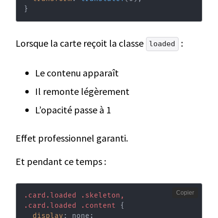
}
Lorsque la carte reçoit la classe
:
loaded
Le contenu apparaît
Il remonte légèrement
L’opacité passe à 1
Effet professionnel garanti.
Et pendant ce temps :
Copier
.card.loaded .skeleton,

.card.loaded .content
{
display
:
 none
;