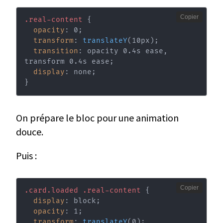
Copier
.real-content
{
opacity
:
 0
;
transform
:
translateY
(
10px
)
;
transition
:
 opacity 0.4s ease
,
transform 0.4s ease
;
display
:
 none
;
}
On prépare le bloc pour une animation
douce.
Puis :
Copier
.card.loaded .real-content
{
display
:
 block
;
opacity
:
 1
;
transform
:
translateY
(
0
)
;