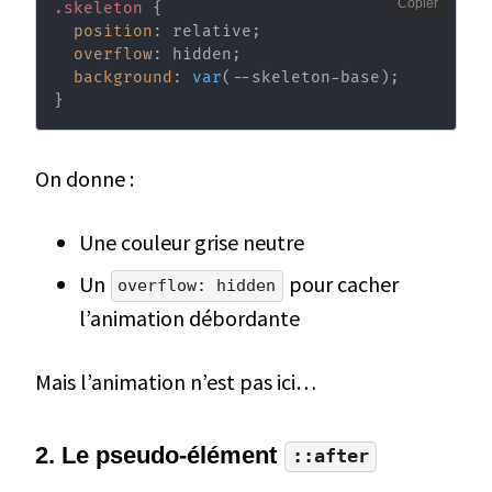
Copier
.skeleton
{
position
:
 relative
;
overflow
:
 hidden
;
background
:
var
(
--skeleton-base
)
;
}
On donne :
Une couleur grise neutre
Un
pour cacher
overflow: hidden
l’animation débordante
Mais l’animation n’est pas ici…
2. Le pseudo-élément
::after