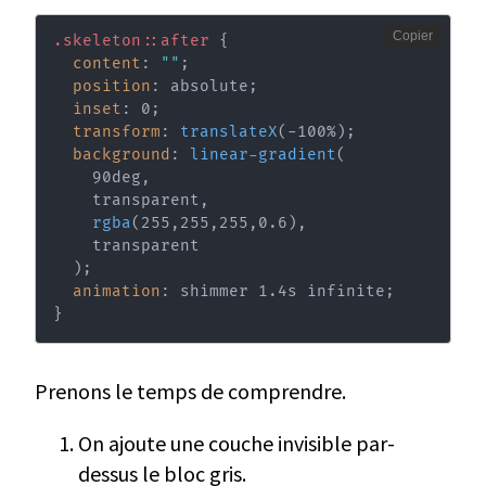
Copier
.skeleton::after
{
content
:
""
;
position
:
 absolute
;
inset
:
 0
;
transform
:
translateX
(
-100%
)
;
background
:
linear-gradient
(
    90deg
,
    transparent
,
rgba
(
255
,
255
,
255
,
0.6
)
,
    transparent

)
;
animation
:
 shimmer 1.4s infinite
;
}
Prenons le temps de comprendre.
On ajoute une couche invisible par-
dessus le bloc gris.