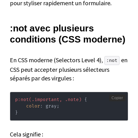
pour styliser rapidement un formulaire.
:not avec plusieurs
conditions (CSS moderne)
En CSS moderne (Selectors Level 4),
en
:not
CSS peut accepter plusieurs sélecteurs
séparés par des virgules :
Copier
p:not(.important, .note)
{
color
:
 gray
;
}
Cela signifie :