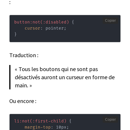
:
Copier
button:not(:disabled)
{
cursor
:
 pointer
;
}
Traduction :
« Tous les boutons qui ne sont pas
désactivés auront un curseur en forme de
main. »
Ou encore :
Copier
li:not(:first-child)
{
margin-top
:
 10px
;