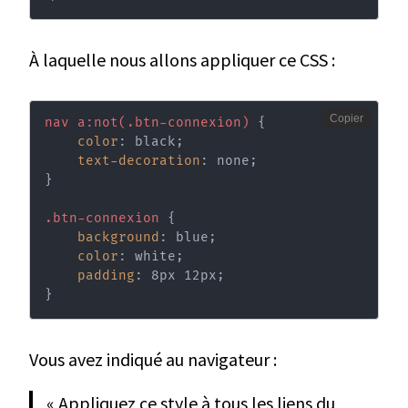
À laquelle nous allons appliquer ce CSS :
Copier
nav a:not(.btn-connexion)
{
color
:
 black
;
text-decoration
:
 none
;
}
.btn-connexion
{
background
:
 blue
;
color
:
 white
;
padding
:
 8px 12px
;
}
Vous avez indiqué au navigateur :
« Appliquez ce style à tous les liens du