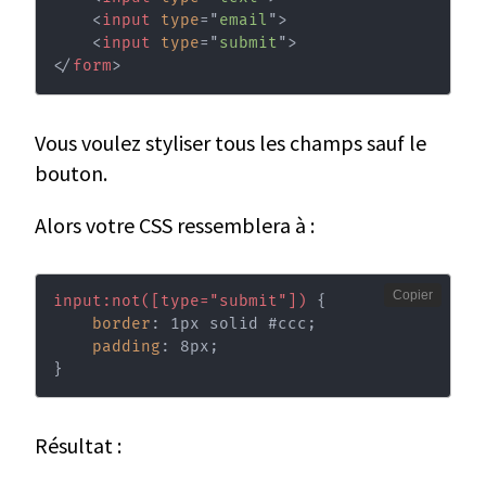
<
input
type
=
"
email
"
>
<
input
type
=
"
submit
"
>
</
form
>
Vous voulez styliser tous les champs sauf le
bouton.
Alors votre CSS ressemblera à :
Copier
input:not([type="submit"])
{
border
:
 1px solid #ccc
;
padding
:
 8px
;
}
Résultat :