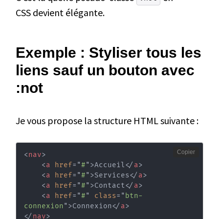
CSS devient élégante.
Exemple : Styliser tous les
liens sauf un bouton avec
:not
Je vous propose la structure HTML suivante :
Copier
<
nav
>
<
a
href
=
"
#
"
>
Accueil
</
a
>
<
a
href
=
"
#
"
>
Services
</
a
>
<
a
href
=
"
#
"
>
Contact
</
a
>
<
a
href
=
"
#
"
class
=
"
btn-
connexion
"
>
Connexion
</
a
>
</
nav
>