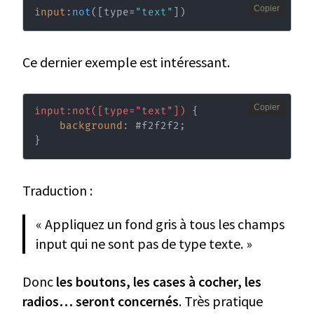
Copier
input
:
not
(
[type=
"text"
]
)
Ce dernier exemple est intéressant.
Copier
input:not([type="text"])
{
background
:
 #f2f2f2
;
}
Traduction :
« Appliquez un fond gris à tous les champs
input qui ne sont pas de type texte. »
Donc
les boutons, les cases à cocher, les
radios… seront concernés
. Très pratique