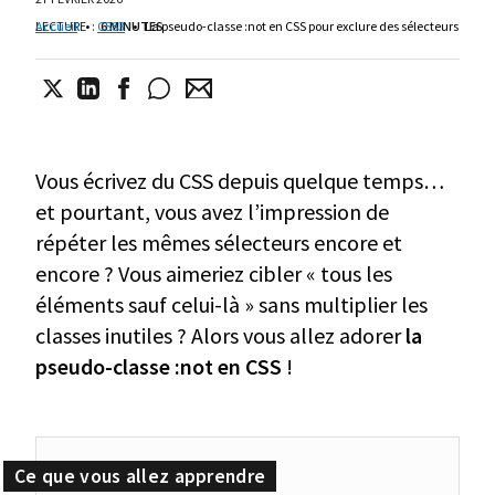
LECTURE
Accueil
•
:
CSS3
6 MINUTES
•
La pseudo-classe :not en CSS pour exclure des sélecteurs
Vous écrivez du CSS depuis quelque temps…
et pourtant, vous avez l’impression de
répéter les mêmes sélecteurs encore et
encore ? Vous aimeriez cibler « tous les
éléments sauf celui-là » sans multiplier les
classes inutiles ? Alors vous allez adorer
la
pseudo-classe :not en CSS
!