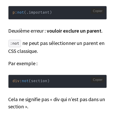
Copier
p
:
not
(
.important
)
Deuxième erreur :
vouloir exclure un parent
.
ne peut pas sélectionner un parent en
:not
CSS classique.
Par exemple :
Copier
div
:
not
(
section
)
Cela ne signifie pas « div qui n’est pas dans un
section ».