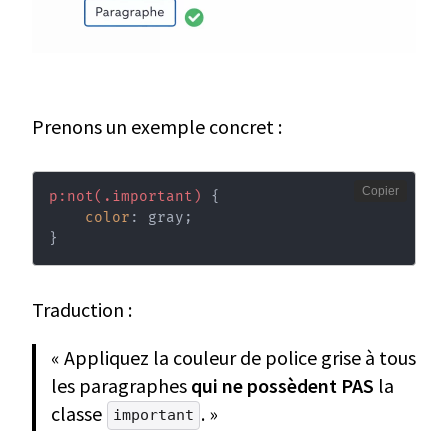
Prenons un exemple concret :
Copier
p:not(.important)
{
color
:
 gray
;
}
Traduction :
« Appliquez la couleur de police grise à tous
les paragraphes
qui ne possèdent PAS
la
classe
. »
important