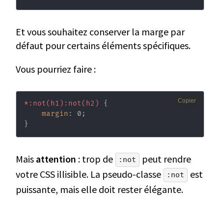
Et vous souhaitez conserver la marge par
défaut pour certains éléments spécifiques.
Vous pourriez faire :
Copier
*:not(h1):not(h2)
{
margin
:
 0
;
}
Mais
attention
: trop de
peut rendre
:not
votre CSS illisible. La pseudo-classe
est
:not
puissante, mais elle doit rester élégante.