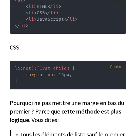
<
ul
>
<
li
>
HTML
</
li
>
<
li
>
CSS
</
li
>
<
li
>
JavaScript
</
li
>
</
ul
>
CSS :
Copier
li:not(:first-child)
{
margin-top
:
 15px
;
}
Pourquoi ne pas mettre une marge en bas du
premier ? Parce que
cette méthode est plus
logique
. Vous dites :
« Tous les éléments de liste sauf le premier