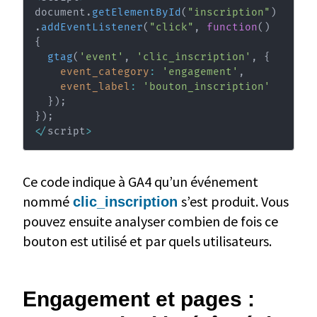
document
.
getElementById
(
"inscription"
)
.
addEventListener
(
"click"
,
function
(
)
{
gtag
(
'event'
,
'clic_inscription'
,
{
event_category
:
'engagement'
,
event_label
:
'bouton_inscription'
}
)
;
}
)
;
<
/
script
>
Ce code indique à GA4 qu’un événement
nommé
s’est produit. Vous
clic_inscription
pouvez ensuite analyser combien de fois ce
bouton est utilisé et par quels utilisateurs.
Engagement et pages :