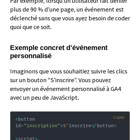
Par exemple, lorsqu’un utilisateur fait défiler
plus de 90 % d’une page, un événement est
déclenché sans que vous ayez besoin de coder
quoi que ce soit.
Exemple concret d’événement
personnalisé
Imaginons que vous souhaitiez suivre les clics
sur un bouton “S’inscrire”. Vous pouvez
envoyer un événement personnalisé à GA4
avec un peu de JavaScript.
Copier
<
button 
id
=
"inscription"
>
S
'inscrire
<
/
button
>
<
script
>