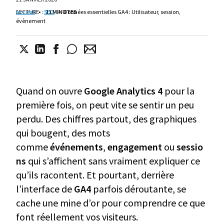
LECTURE
Accueil
•
:
SEO
11 MINUTES
•
Données essentielles GA4 : Utilisateur, session,
évènement
Quand on ouvre
Google Analytics 4
pour la
première fois, on peut vite se sentir un peu
perdu. Des chiffres partout, des graphiques
qui bougent, des mots
comme
événements
,
engagement
ou
sessio
ns
qui s’affichent sans vraiment expliquer ce
qu’ils racontent. Et pourtant, derrière
l’interface de
GA4
parfois déroutante, se
cache une mine d’or pour comprendre ce que
font réellement vos visiteurs.