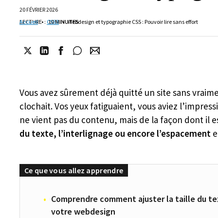
20 FÉVRIER 2026
LECTURE
Accueil
•
:
CSS3
10 MINUTES
•
Webdesign et typographie CSS : Pouvoir lire sans effort
Vous avez sûrement déjà quitté un site sans vraime
clochait. Vos yeux fatiguaient, vous aviez l’impress
ne vient pas du contenu, mais de la façon dont il 
du texte, l’interlignage ou encore l’espacement
e
Comprendre comment ajuster la taille du te
votre webdesign