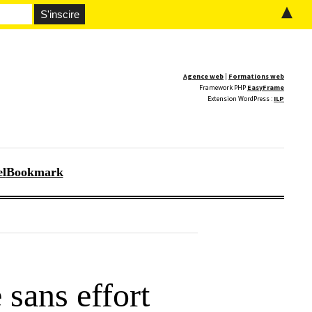
▲
Agence web
|
Formations web
Framework PHP
EasyFrame
Extension WordPress :
ILP
el
Bookmark
 sans effort