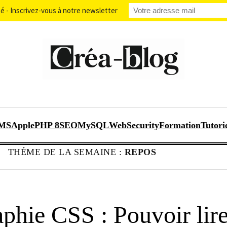
 - Inscrivez-vous à notre newsletter
MS
Apple
PHP 8
SEO
MySQL
WebSecurity
Formation
Tutori
THÉME DE LA SEMAINE :
REPOS
phie CSS : Pouvoir lire