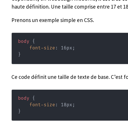
haute définition. Une taille comprise entre 17 et 1
Prenons un exemple simple en CSS.
body
{
font-size
:
 16px
;
}
Ce code définit une taille de texte de base. C’est 
body
{
font-size
:
 18px
;
}