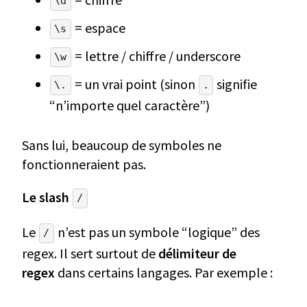
\d
= espace
\s
= lettre / chiffre / underscore
\w
= un vrai point (sinon
signifie
\.
.
“n’importe quel caractère”)
Sans lui, beaucoup de symboles ne
fonctionneraient pas.
Le slash
/
Le
n’est pas un symbole “logique” des
/
regex. Il sert surtout de
délimiteur de
regex
dans certains langages. Par exemple :