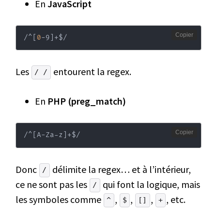
En
JavaScript
Copier
/^
[
0
-9
]
+$/
Les
entourent la regex.
/ /
En
PHP (preg_match)
Copier
/^
[
A-Za-z
]
+$/
Donc
délimite la regex… et à l’intérieur,
/
ce ne sont pas les
qui font la logique, mais
/
les symboles comme
,
,
,
, etc.
^
$
[]
+