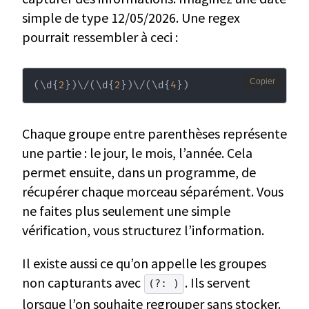
simple de type 12/05/2026. Une regex
pourrait ressembler à ceci :
Copier
(
\
d
{
2
}
)
\
/
(
\
d
{
2
}
)
\
/
(
\
d
{
4
}
)
Chaque groupe entre parenthèses représente
une partie : le jour, le mois, l’année. Cela
permet ensuite, dans un programme, de
récupérer chaque morceau séparément. Vous
ne faites plus seulement une simple
vérification, vous structurez l’information.
Il existe aussi ce qu’on appelle les groupes
non capturants avec
. Ils servent
(?: )
lorsque l’on souhaite regrouper sans stocker.