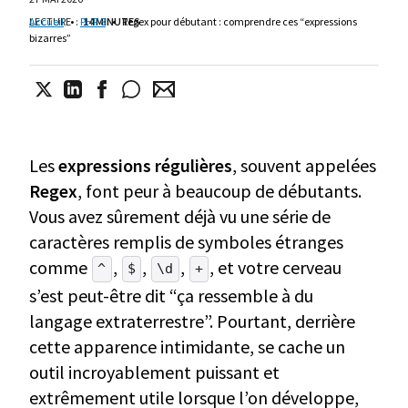
LECTURE
Accueil
•
:
PHP 8
14 MINUTES
•
Regex pour débutant : comprendre ces “expressions
bizarres”
Les
expressions régulières
, souvent appelées
Regex
, font peur à beaucoup de débutants.
Vous avez sûrement déjà vu une série de
caractères remplis de symboles étranges
comme
,
,
,
, et votre cerveau
^
$
\d
+
s’est peut-être dit “ça ressemble à du
langage extraterrestre”. Pourtant, derrière
cette apparence intimidante, se cache un
outil incroyablement puissant et
extrêmement utile lorsque l’on développe,