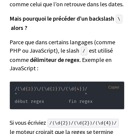
comme celui que l’on retrouve dans les dates.
Mais pourquoi le précéder d’un backslash
\
alors ?
Parce que dans certains langages (comme
PHP ou JavaScript), le slash
est utilisé
/
comme
délimiteur de regex
. Exemple en
JavaScript :
Copier
/
(
\
d
{
2
}
)
\
/
(
\
d
{
2
}
)
\
/
(
\
d
{
4
}
)
/

^                         ^

début regex         fin regex
Si vous écriviez
/(\d{2})/(\d{2})/(\d{4})/
le moteur croirait que la regex se termine