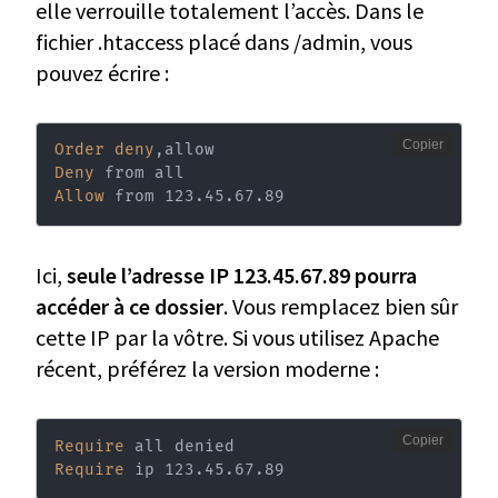
elle verrouille totalement l’accès. Dans le
fichier .htaccess placé dans /admin, vous
pouvez écrire :
Copier
Order
deny
Deny
Allow
 from 123.45.67.89
Ici,
seule l’adresse IP 123.45.67.89 pourra
accéder à ce dossier
. Vous remplacez bien sûr
cette IP par la vôtre. Si vous utilisez Apache
récent, préférez la version moderne :
Copier
Require
Require
 ip 123.45.67.89