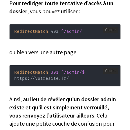
Pour
rediriger toute tentative d’accès à un
dossier
, vous pouvez utiliser :
Copier
RedirectMatch
 403 
^/admin/
ou bien vers une autre page :
Copier
RedirectMatch
 301 ^/admin/$
https://votresite.fr/
Ainsi,
au lieu de révéler qu’un dossier admin
existe et qu’il est simplement verrouillé,
vous renvoyez l’utilisateur ailleurs
. Cela
ajoute une petite couche de confusion pour