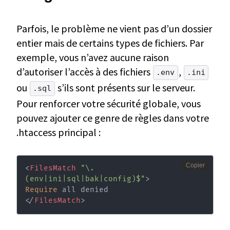
Parfois, le problème ne vient pas d’un dossier
entier mais de certains types de fichiers. Par
exemple, vous n’avez aucune raison
d’autoriser l’accès à des fichiers
,
.env
.ini
ou
s’ils sont présents sur le serveur.
.sql
Pour renforcer votre sécurité globale, vous
pouvez ajouter ce genre de règles dans votre
.htaccess principal :
Copier
<
FilesMatch
"\.
(env|ini|sql|bak|config)$"
>
Require
</
FilesMatch
>