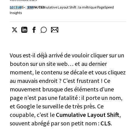
LECTURE
Accueil
•
:
SEO
8 MINUTES
•
Cumulative Layout Shift : la métrique PageSpeed
Insights
Vous est-il déjà arrivé de vouloir cliquer sur un
bouton sur un site web… et au dernier
moment, le contenu se décale et vous cliquez
au mauvais endroit ? C’est frustrant ! Ce
mouvement brusque des éléments d’une
page n’est pas une fatalité : il porte un nom,
et Google le surveille de très près. Ce
coupable, c’est le
Cumulative Layout Shift
,
souvent abrégé par son petit nom :
CLS
.