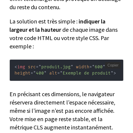
du reste du contenu.
La solution est très simple :
indiquer la
largeur et la hauteur
de chaque image dans
votre code HTML ou votre style CSS. Par
exemple :
Copier
<
img
src
=
"
produit.jpg
"
width
=
"
600
"
height
=
"
400
"
alt
=
"
Exemple de produit
"
>
En précisant ces dimensions, le navigateur
réservera directement l’espace nécessaire,
même si l’image n’est pas encore affichée.
Votre mise en page reste stable, et la
métrique CLS augmente instantanément.