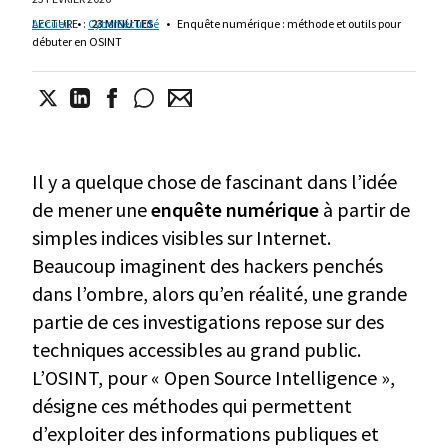
LECTURE
Accueil
•
:
CyberSécurité
23 MINUTES
•
Enquête numérique : méthode et outils pour
débuter en OSINT
Il y a quelque chose de fascinant dans l’idée
de mener une
enquête numérique
à partir de
simples indices visibles sur Internet.
Beaucoup imaginent des hackers penchés
dans l’ombre, alors qu’en réalité, une grande
partie de ces investigations repose sur des
techniques accessibles au grand public.
L’OSINT, pour « Open Source Intelligence »,
désigne ces méthodes qui permettent
d’exploiter des informations publiques et