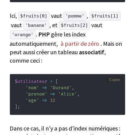
Ici,
vaut
,
$fruits[0]
'pomme'
$fruits[1]
vaut
, et
vaut
'banane'
$fruits[2]
.
PHP
gère les index
'orange'
automatiquement,
à partir de zéro
. Mais on
peut aussi créer un tableau
associatif
,
comme ceci :
Copier
$utilisateur
=
[
'nom'
=>
'Durand'
,
'prenom'
=>
'Alice'
,
'age'
=>
32
]
;
Dans ce cas, il n’y a pas d’index numériques :