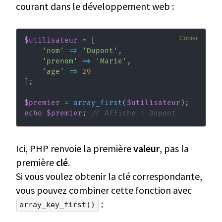
courant dans le développement web :
Copier
$utilisateur
=
[
'nom'
=>
'Dupont'
,
'prenom'
=>
'Marie'
,
'age'
=>
29
]
;
$premier
=
array_first
(
$utilisateur
)
;
echo
$premier
;
// Affiche : Dupont
Ici, PHP renvoie la première
valeur
, pas la
première
clé
.
Si vous voulez obtenir la clé correspondante,
vous pouvez combiner cette fonction avec
:
array_key_first()