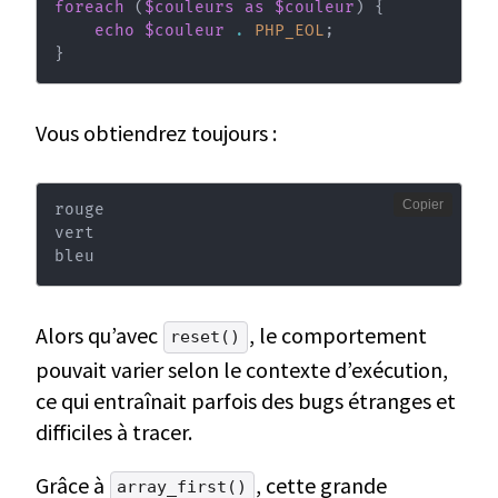
foreach
(
$couleurs
as
$couleur
)
{
echo
$couleur
.
PHP_EOL
;
}
Vous obtiendrez toujours :
Copier
rouge

vert

bleu
Alors qu’avec
, le comportement
reset()
pouvait varier selon le contexte d’exécution,
ce qui entraînait parfois des bugs étranges et
difficiles à tracer.
Grâce à
, cette grande
array_first()