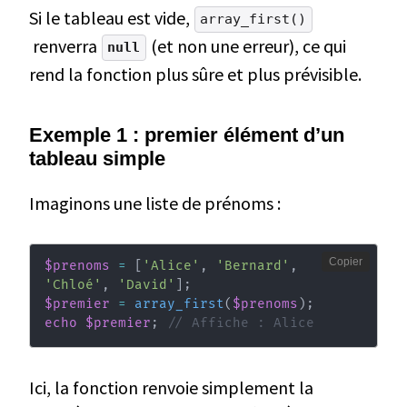
Si le tableau est vide,
array_first()
renverra
(et non une erreur), ce qui
null
rend la fonction plus sûre et plus prévisible.
Exemple 1 : premier élément d’un
tableau simple
Imaginons une liste de prénoms :
Copier
$prenoms
=
[
'Alice'
,
'Bernard'
,
'Chloé'
,
'David'
]
;
$premier
=
array_first
(
$prenoms
)
;
echo
$premier
;
// Affiche : Alice
Ici, la fonction renvoie simplement la