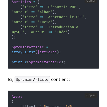
Copier
$articles
=
[
[
'titre'
=>
'Découvrir PHP'
,
'auteur'
=>
'Alban'
]
,
[
'titre'
=>
'Apprendre le CSS'
,
'auteur'
=>
'Lucie'
]
,
[
'titre'
=>
'Introduction à 
MySQL'
,
'auteur'
=>
'Théo'
]
]
;
$premierArticle
=
array_first
(
$articles
)
;
print_r
(
$premierArticle
)
;
Ici,
contient :
$premierArticle
Copier
Array
(
[
titre
]
=>
D
écouvrir 
PHP