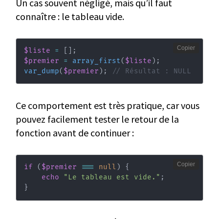
Un cas souvent négligé, mais qu’il faut
connaître : le tableau vide.
Copier
$liste
=
[
]
;
$premier
=
array_first
(
$liste
)
;
var_dump
(
$premier
)
;
// Résultat : NULL
Ce comportement est très pratique, car vous
pouvez facilement tester le retour de la
fonction avant de continuer :
Copier
if
(
$premier
===
null
)
{
echo
"Le tableau est vide."
;
}