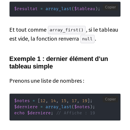
Copier
$resultat
=
array_last
(
$tableau
)
;
Et tout comme
, si le tableau
array_first()
est vide, la fonction renverra
.
null
Exemple 1 : dernier élément d’un
tableau simple
Prenons une liste de nombres :
Copier
$notes
=
[
12
,
14
,
15
,
17
,
19
]
;
$derniere
=
array_last
(
$notes
)
;
echo
$derniere
;
// Affiche : 19