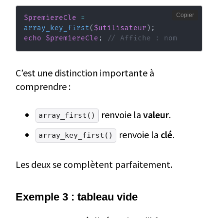
Copier
$premiereCle
=
array_key_first
(
$utilisateur
)
;
echo
$premiereCle
;
// Affiche : nom
C’est une distinction importante à
comprendre :
renvoie la
valeur
.
array_first()
renvoie la
clé
.
array_key_first()
Les deux se complètent parfaitement.
Exemple 3 : tableau vide