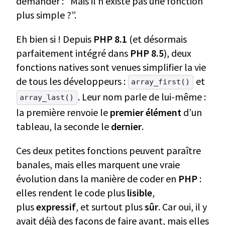
demander : “Mais il n’existe pas une fonction
plus simple ?”.
Eh bien si ! Depuis
PHP 8.1
(et désormais
parfaitement intégré dans
PHP 8.5
), deux
fonctions natives sont venues simplifier la vie
de tous les développeurs :
et
array_first()
. Leur nom parle de lui-même :
array_last()
la première renvoie le
premier élément
d’un
tableau, la seconde le
dernier
.
Ces deux petites fonctions peuvent paraître
banales, mais elles marquent une vraie
évolution dans la manière de coder en
PHP
:
elles rendent le code plus
lisible
,
plus
expressif
, et surtout plus
sûr
. Car oui, il y
avait déjà des façons de faire avant, mais elles