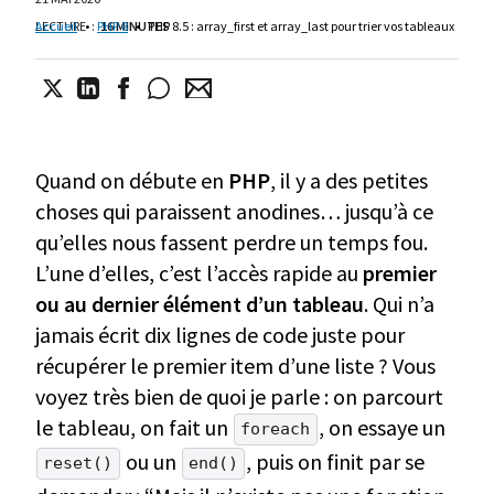
LECTURE
Accueil
•
:
PHP 8
16 MINUTES
•
PHP 8.5 : array_first et array_last pour trier vos tableaux
Quand on débute en
PHP
, il y a des petites
choses qui paraissent anodines… jusqu’à ce
qu’elles nous fassent perdre un temps fou.
L’une d’elles, c’est l’accès rapide au
premier
ou au dernier élément d’un tableau
. Qui n’a
jamais écrit dix lignes de code juste pour
récupérer le premier item d’une liste ? Vous
voyez très bien de quoi je parle : on parcourt
le tableau, on fait un
, on essaye un
foreach
ou un
, puis on finit par se
reset()
end()