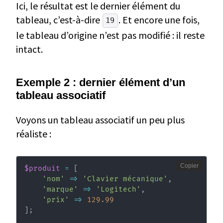
Ici, le résultat est le dernier élément du
tableau, c’est-à-dire
. Et encore une fois,
19
le tableau d’origine n’est pas modifié : il reste
intact.
Exemple 2 : dernier élément d’un
tableau associatif
Voyons un tableau associatif un peu plus
réaliste :
Copier
$produit
=
[
'nom'
=>
'Clavier mécanique'
,
'marque'
=>
'Logitech'
,
'prix'
=>
129.99
]
;