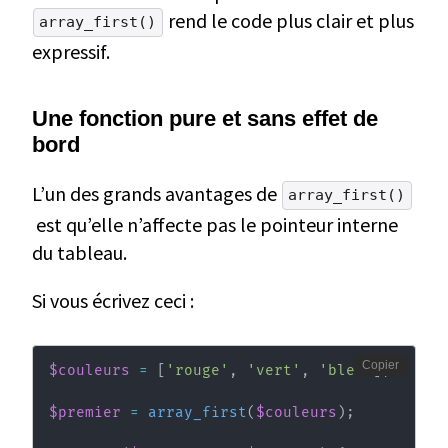
rend le code plus clair et plus
array_first()
expressif.
Une fonction pure et sans effet de
bord
L’un des grands avantages de
array_first()
est qu’elle n’affecte pas le pointeur interne
du tableau.
Si vous écrivez ceci :
Copier
$couleurs
=
[
'rouge'
,
'vert'
,
'bleu'
]
;
$premier
=
array_first
(
$couleurs
)
;