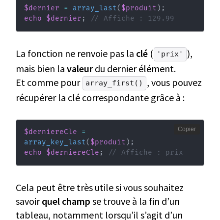
$dernier
=
array_last
(
$produit
)
;
echo
$dernier
;
// Affiche : 129.99
La fonction ne renvoie pas la
clé
(
),
'prix'
mais bien la
valeur
du dernier élément.
Et comme pour
, vous pouvez
array_first()
récupérer la clé correspondante grâce à :
Copier
$derniereCle
=
array_key_last
(
$produit
)
;
echo
$derniereCle
;
// Affiche : prix
Cela peut être très utile si vous souhaitez
savoir
quel champ
se trouve à la fin d’un
tableau, notamment lorsqu’il s’agit d’un