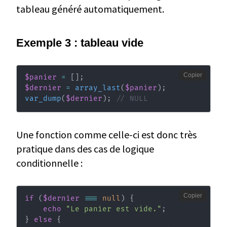
tableau généré automatiquement.
Exemple 3 : tableau vide
Copier
$panier
=
[
]
;
$dernier
=
array_last
(
$panier
)
;
var_dump
(
$dernier
)
;
// NULL
Une fonction comme celle-ci est donc très
pratique dans des cas de logique
conditionnelle :
Copier
if
(
$dernier
===
null
)
{
echo
"Le panier est vide."
;
}
else
{