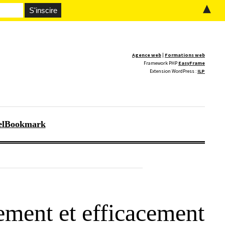
▲
Agence web
|
Formations web
Framework PHP
EasyFrame
Extension WordPress :
ILP
el
Bookmark
ement et efficacement