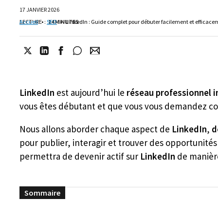
17 JANVIER 2026
LECTURE
Accueil
•
:
SEO
14 MINUTES
•
LinkedIn : Guide complet pour débuter facilement et efficace
LinkedIn
est aujourd’hui le
réseau professionnel 
vous êtes débutant et que vous vous demandez com
Nous allons aborder chaque aspect de
LinkedIn
,
d
pour publier, interagir et trouver des opportunités 
permettra de devenir actif sur
LinkedIn
de maniè