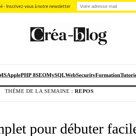
 - Inscrivez-vous à notre newsletter
MS
Apple
PHP 8
SEO
MySQL
WebSecurity
Formation
Tutori
THÉME DE LA SEMAINE :
REPOS
plet pour débuter facil