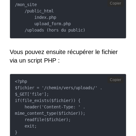
Copier
/mon_site

    /public_html

        index.php

        upload_form.php

    /uploads (hors du public)
Vous pouvez ensuite récupérer le fichier
via un script PHP :
Copier
<?php

$fichier = '/chemin/vers/uploads/' . 
$_GET['file'];

if(file_exists($fichier)) {

    header('Content-Type: ' . 
mime_content_type($fichier));

    readfile($fichier);

    exit;

}