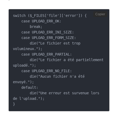
Copier
switch ($_FILES['file']['error']) {

    case UPLOAD_ERR_OK:

        break;

    case UPLOAD_ERR_INI_SIZE:

    case UPLOAD_ERR_FORM_SIZE:

        die("Le fichier est trop 
volumineux.");

    case UPLOAD_ERR_PARTIAL:

        die("Le fichier a été partiellement 
uploadé.");

    case UPLOAD_ERR_NO_FILE:

        die("Aucun fichier n'a été 
envoyé.");

    default:

        die("Une erreur est survenue lors 
de l'upload.");

}