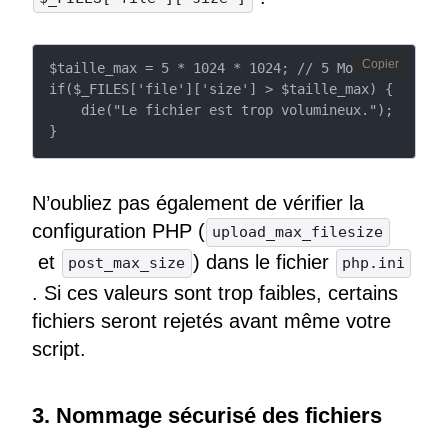
Copier
$taille_max = 5 * 1024 * 1024; // 5 Mo

if($_FILES['file']['size'] > $taille_max) {

    die("Le fichier est trop volumineux.");

}
N’oubliez pas également de vérifier la
configuration PHP (
upload_max_filesize
et
) dans le fichier
post_max_size
php.ini
. Si ces valeurs sont trop faibles, certains
fichiers seront rejetés avant même votre
script.
3. Nommage sécurisé des fichiers