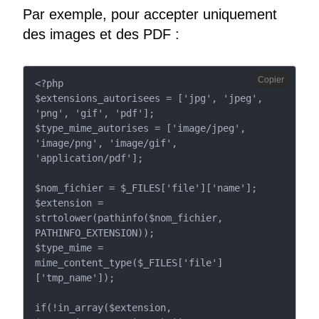
Par exemple, pour accepter uniquement
des images et des PDF :
Copier
<?php

$extensions_autorisees = ['jpg', 'jpeg', 
'png', 'gif', 'pdf'];

$type_mime_autorises = ['image/jpeg', 
'image/png', 'image/gif', 
'application/pdf'];

$nom_fichier = $_FILES['file']['name'];

$extension = 
strtolower(pathinfo($nom_fichier, 
PATHINFO_EXTENSION));

$type_mime = 
mime_content_type($_FILES['file']
['tmp_name']);

if(!in_array($extension, 