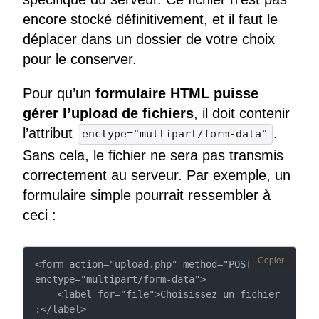
encore stocké définitivement, et il faut le
déplacer dans un dossier de votre choix
pour le conserver.
Pour qu’un
formulaire HTML puisse
gérer l’upload de fichiers
, il doit contenir
l’attribut
.
enctype="multipart/form-data"
Sans cela, le fichier ne sera pas transmis
correctement au serveur. Par exemple, un
formulaire simple pourrait ressembler à
ceci :
Copier
<form action="upload.php" method="POST" 
enctype="multipart/form-data">

    <label for="file">Choisissez un fichier 
:</label>
