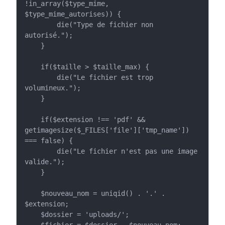
!in_array($type_mime, 
$type_mime_autorises)) {

        die("Type de fichier non 
autorisé.");

    }

    if($taille > $taille_max) {

        die("Le fichier est trop 
volumineux.");

    }

    if($extension !== 'pdf' && 
getimagesize($_FILES['file']['tmp_name']) 
=== false) {

        die("Le fichier n'est pas une image 
valide.");

    }

    $nouveau_nom = uniqid() . '.' . 
$extension;

    $dossier = 'uploads/';

    $fichier = $dossier . $nouveau_nom;
