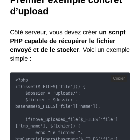
d’upload
Côté serveur, vous devez créer
un script
PHP capable de récupérer le fichier
envoyé et de le stocker
. Voici un exemple
simple :
Copier
<?php

if(isset($_FILES['file'])) {

    $dossier = 'uploads/';

    $fichier = $dossier . 
basename($_FILES['file']['name']);

    if(move_uploaded_file($_FILES['file']
['tmp_name'], $fichier)) {

        echo "Le fichier ". 
htmlspecialchars(basename($_FILES['file']