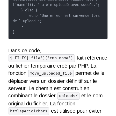
['name'])). " a été uploadé avec succès.";

    } else {

        echo "Une erreur est survenue lors 
de l'upload.";

    }

}
Dans ce code,
fait référence
$_FILES['file']['tmp_name']
au fichier temporaire créé par PHP. La
fonction
permet de le
move_uploaded_file
déplacer vers un dossier définitif sur le
serveur. Le chemin est construit en
combinant le dossier
et le nom
uploads/
original du fichier. La fonction
est utilisée pour éviter
htmlspecialchars