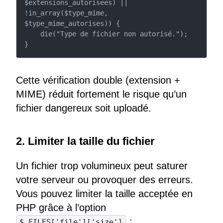
$extensions_autorisees) || 
!in_array($type_mime, 
$type_mime_autorises)) {

    die("Type de fichier non autorisé.");

}
Cette vérification double (extension +
MIME) réduit fortement le risque qu’un
fichier dangereux soit uploadé.
2. Limiter la taille du fichier
Un fichier trop volumineux peut saturer
votre serveur ou provoquer des erreurs.
Vous pouvez limiter la taille acceptée en
PHP grâce à l’option
:
$_FILES['file']['size']