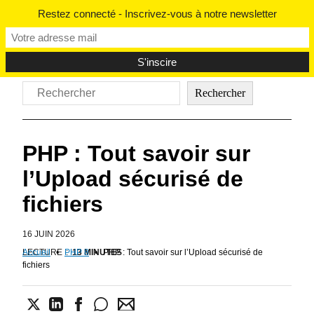
Aller
Restez connecté - Inscrivez-vous à notre newsletter
au
contenu
Rechercher
Rechercher
PHP : Tout savoir sur
l’Upload sécurisé de
fichiers
16 JUIN 2026
LECTURE
Accueil
•
PHP 8
:
13 MINUTES
•
PHP : Tout savoir sur l’Upload sécurisé de
fichiers