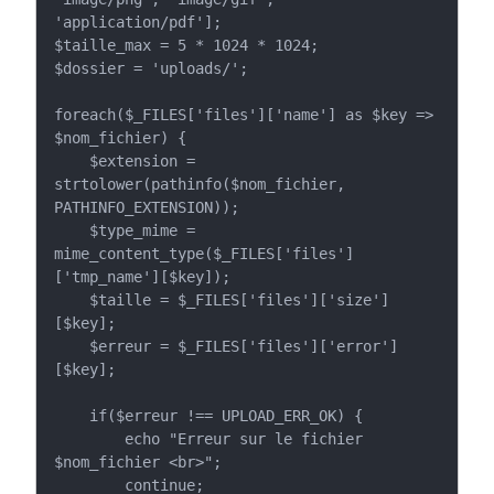
'application/pdf'];

$taille_max = 5 * 1024 * 1024;

$dossier = 'uploads/';

foreach($_FILES['files']['name'] as $key => 
$nom_fichier) {

    $extension = 
strtolower(pathinfo($nom_fichier, 
PATHINFO_EXTENSION));

    $type_mime = 
mime_content_type($_FILES['files']
['tmp_name'][$key]);

    $taille = $_FILES['files']['size']
[$key];

    $erreur = $_FILES['files']['error']
[$key];

    if($erreur !== UPLOAD_ERR_OK) {

        echo "Erreur sur le fichier 
$nom_fichier <br>";

        continue;
