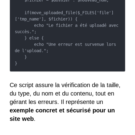
    if(move_uploaded_file($_FILES['file']
['tmp_name'], $fichier)) {

        echo "Le fichier a été uploadé avec 
succès.";

    } else {

        echo "Une erreur est survenue lors 
de l'upload.";

    }

}
Ce script assure la vérification de la taille,
du type, du nom et du contenu, tout en
gérant les erreurs. Il représente un
exemple concret et sécurisé pour un
site web
.