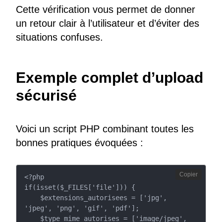
Cette vérification vous permet de donner
un retour clair à l’utilisateur et d’éviter des
situations confuses.
Exemple complet d’upload
sécurisé
Voici un script PHP combinant toutes les
bonnes pratiques évoquées :
Copier
<?php

if(isset($_FILES['file'])) {

    $extensions_autorisees = ['jpg', 
'jpeg', 'png', 'gif', 'pdf'];

    $type_mime_autorises = ['image/jpeg', 