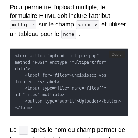
Pour permettre l’upload multiple, le
formulaire HTML doit inclure l’attribut
sur le champ
et utiliser
multiple
<input>
un tableau pour le
:
name
Copier
<form action="upload_multiple.php" 
method="POST" enctype="multipart/form-
data">

    <label for="files">Choisissez vos 
fichiers :</label>

    <input type="file" name="files[]" 
id="files" multiple>

    <button type="submit">Uploader</button>

</form>
Le
après le nom du champ permet de
[]