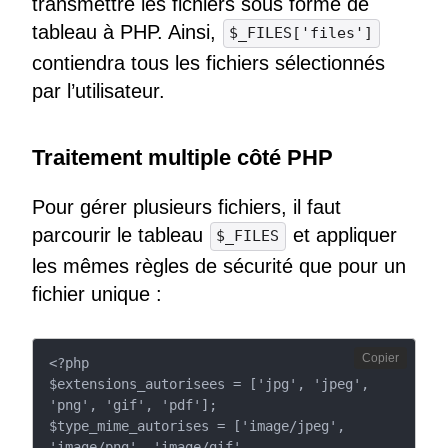
transmettre les fichiers sous forme de
tableau à PHP. Ainsi,
$_FILES['files']
contiendra tous les fichiers sélectionnés
par l’utilisateur.
Traitement multiple côté PHP
Pour gérer plusieurs fichiers, il faut
parcourir le tableau
et appliquer
$_FILES
les mêmes règles de sécurité que pour un
fichier unique :
Copier
<?php

$extensions_autorisees = ['jpg', 'jpeg', 
'png', 'gif', 'pdf'];

$type_mime_autorises = ['image/jpeg', 
'image/png', 'image/gif', 