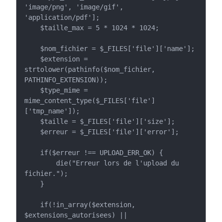
'image/png', 'image/gif', 
'application/pdf'];

    $taille_max = 5 * 1024 * 1024;

    $nom_fichier = $_FILES['file']['name'];

    $extension = 
strtolower(pathinfo($nom_fichier, 
PATHINFO_EXTENSION));

    $type_mime = 
mime_content_type($_FILES['file']
['tmp_name']);

    $taille = $_FILES['file']['size'];

    $erreur = $_FILES['file']['error'];

    if($erreur !== UPLOAD_ERR_OK) {

        die("Erreur lors de l'upload du 
fichier.");

    }

    if(!in_array($extension, 
$extensions_autorisees) || 