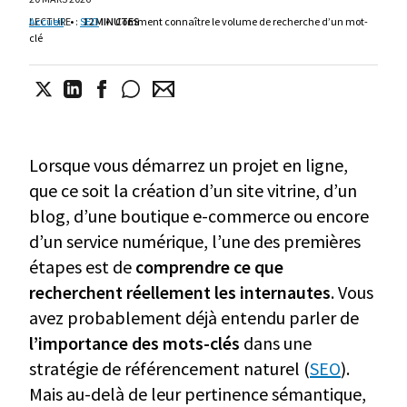
LECTURE
Accueil
•
:
SEO
12 MINUTES
•
Comment connaître le volume de recherche d’un mot-
clé
Lorsque vous démarrez un projet en ligne,
que ce soit la création d’un site vitrine, d’un
blog, d’une boutique e-commerce ou encore
d’un service numérique, l’une des premières
étapes est de
comprendre ce que
recherchent réellement les internautes
. Vous
avez probablement déjà entendu parler de
l’importance des mots-clés
dans une
stratégie de référencement naturel (
SEO
).
Mais au-delà de leur pertinence sémantique,