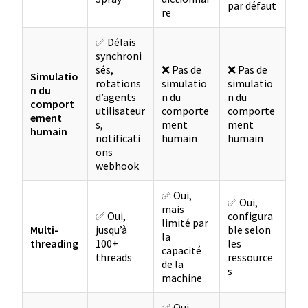
par défaut
re
✅ Délais
synchroni
sés,
❌ Pas de
❌ Pas de
Simulatio
rotations
simulatio
simulatio
n du
d’agents
n du
n du
comport
utilisateur
comporte
comporte
ement
s,
ment
ment
humain
notificati
humain
humain
ons
webhook
✅ Oui,
✅ Oui,
mais
✅ Oui,
configura
limité par
Multi-
jusqu’à
ble selon
la
threading
100+
les
capacité
threads
ressource
de la
s
machine
✅ Oui,