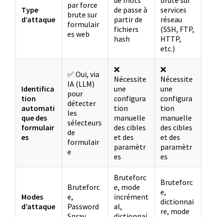
par force
Type
de passe à
services
brute sur
d’attaque
partir de
réseau
formulair
fichiers
(SSH, FTP,
es web
hash
HTTP,
etc.)
❌
❌
✅ Oui, via
Nécessite
Nécessite
IA (LLM)
Identifica
une
une
pour
tion
configura
configura
détecter
automati
tion
tion
les
que des
manuelle
manuelle
sélecteurs
formulair
des cibles
des cibles
de
es
et des
et des
formulair
paramètr
paramètr
e
es
es
Bruteforc
Bruteforc
Bruteforc
e, mode
e,
Modes
e,
incrément
dictionnai
d’attaque
Password
al,
re, mode
Spray
dictionnai