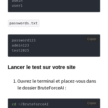
admin

user1
passwords.txt
Copier
password123

admin123

test2025
Lancer le test sur votre site
Ouvrez le terminal et placez-vous dans
le dossier BruteForceAI :
Copier
cd
 ~/BruteForceAI