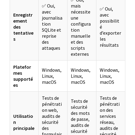
✅ Oui,
mais
✅ Oui,
avec
nécessite
Enregistr
avec
journalisa
une
ement
possibilit
tion
configura
des
é
SQLite et
tion
tentative
d’exporter
reprise
manuelle
s
les
des
et des
résultats
attaques
scripts
externes
Platefor
Windows,
Windows,
Windows,
mes
Linux,
Linux,
Linux,
supporté
macOS
macOS
macOS
es
Tests de
Tests de
Tests de
pénétrati
pénétrati
sécurité
on web,
on des
des mots
Utilisatio
audits de
services
de passe,
n
sécurité
réseau,
audits de
principale
des
audits de
sécurité
formulair
sécurité