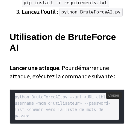
pip install -r requirements.txt
Lancez l’outil
:
python BruteForceAI.py
Utilisation de BruteForce
AI
Lancer une attaque
. Pour démarrer une
attaque, exécutez la commande suivante :
Copier
python 
BruteForceAI.py
 --url <URL cible> --
username <nom d'utilisateur> --password-
list <chemin vers la liste de mots de 
passe>