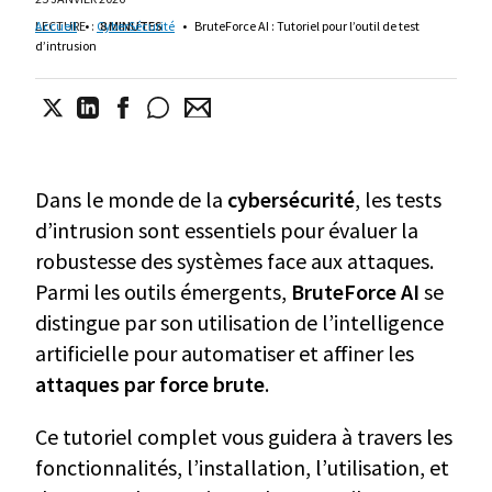
LECTURE
Accueil
•
:
CyberSécurité
8 MINUTES
•
BruteForce AI : Tutoriel pour l’outil de test
d’intrusion
Dans le monde de la
cybersécurité
, les tests
d’intrusion sont essentiels pour évaluer la
robustesse des systèmes face aux attaques.
Parmi les outils émergents,
BruteForce AI
se
distingue par son utilisation de l’intelligence
artificielle pour automatiser et affiner les
attaques par force brute
.
Ce tutoriel complet vous guidera à travers les
fonctionnalités, l’installation, l’utilisation, et