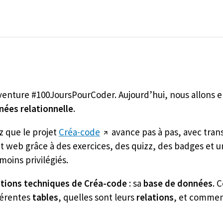
enture #100JoursPourCoder. Aujourd’hui, nous allons en
nées relationnelle
.
z que le projet
Créa-code
avance pas à pas, avec trans
t web grâce à des exercices, des quizz, des badges et 
moins privilégiés.
tions techniques de Créa-code
: sa
base de données
. 
fférentes
tables
, quelles sont leurs
relations
, et commen