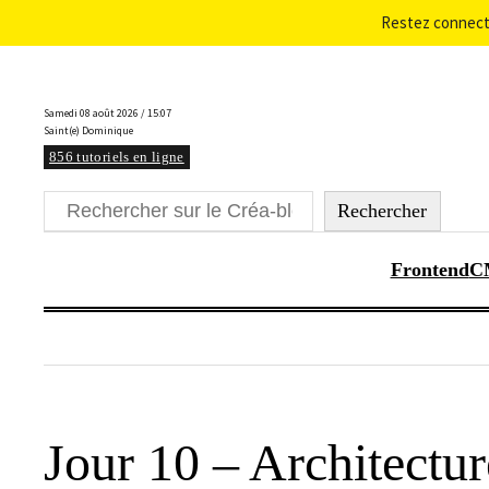
Restez connecté
Aller
au
Samedi 08 août 2026 / 15:07
contenu
Saint(e) Dominique
856 tutoriels en ligne
Rechercher
Rechercher
Frontend
C
Jour 10 – Architectur