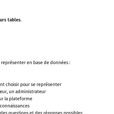
urs tables
.
 représenter en base de données :
ent choisir pour se représenter
ateur, un administrateur
ur la plateforme
s connaissances
l des questions et des réponses possibles