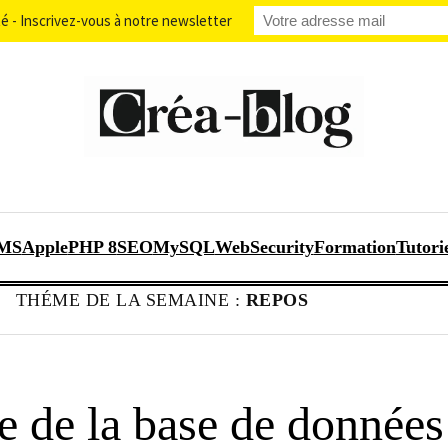
 - Inscrivez-vous à notre newsletter
MS
Apple
PHP 8
SEO
MySQL
WebSecurity
Formation
Tutori
THÉME DE LA SEMAINE :
REPOS
e de la base de données 