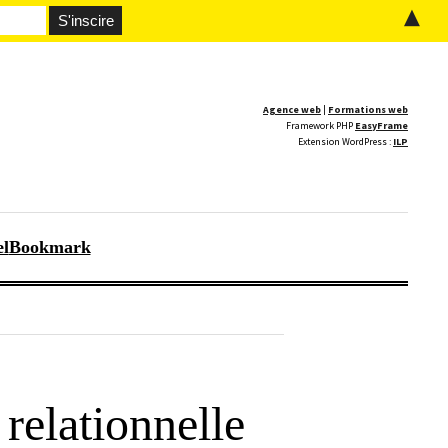
▲
Agence web
|
Formations web
Framework PHP
EasyFrame
Extension WordPress :
ILP
el
Bookmark
relationnelle