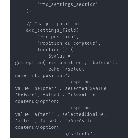
        'rtc_settings_section'

    );

    // Champ : position

    add_settings_field(

        'rtc_position',

        'Position du compteur',

        function () {

            $value = 
get_option('rtc_position', 'before');

            echo "<select 
name='rtc_position'>

                    <option 
value='before'" . selected($value, 
'before', false) . ">Avant le 
contenu</option>

                    <option 
value='after'" . selected($value, 
'after', false) . ">Après le 
contenu</option>

                  </select>";
