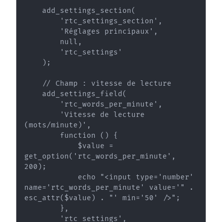
    add_settings_section(

        'rtc_settings_section',

        'Réglages principaux',

        null,

        'rtc_settings'

    );

    // Champ : vitesse de lecture

    add_settings_field(

        'rtc_words_per_minute',

        'Vitesse de lecture 
(mots/minute)',

        function () {

            $value = 
get_option('rtc_words_per_minute', 
200);

            echo "<input type='number' 
name='rtc_words_per_minute' value='" . 
esc_attr($value) . "' min='50' />";

        },

        'rtc_settings',
