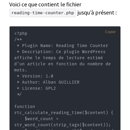
Voici ce que contient le fichier
jusqu’à présent :
reading-time-counter.php
Copier
<?php

/**

 * Plugin Name: Reading Time Counter

 * Description: Ce plugin WordPress 
affiche le temps de lecture estimé 
d’un article en fonction du nombre de 
mots.

 * Version: 1.0

 * Author: Alban GUILLIER

 * License: GPL2

 */

function 
rtc_calculate_reading_time($content) {

    $word_count = 
str_word_count(strip_tags($content));
