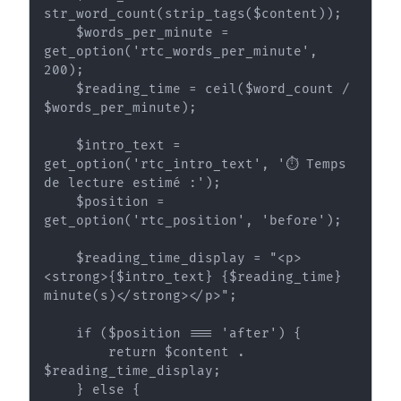
str_word_count(strip_tags($content));

    $words_per_minute = 
get_option('rtc_words_per_minute', 
200);

    $reading_time = ceil($word_count / 
$words_per_minute);

    $intro_text = 
get_option('rtc_intro_text', '⏱️ Temps 
de lecture estimé :');

    $position = 
get_option('rtc_position', 'before');

    $reading_time_display = "<p>
<strong>{$intro_text} {$reading_time} 
minute(s)</strong></p>";

    if ($position === 'after') {

        return $content . 
$reading_time_display;

    } else {
