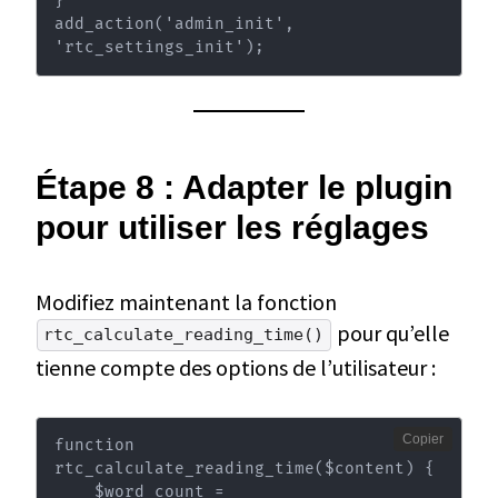
}

add_action('admin_init', 
'rtc_settings_init');
Étape 8 : Adapter le plugin
pour utiliser les réglages
Modifiez maintenant la fonction
pour qu’elle
rtc_calculate_reading_time()
tienne compte des options de l’utilisateur :
Copier
function 
rtc_calculate_reading_time($content) {

    $word_count = 