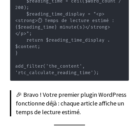
    $reading_time = ceil($word_count / 
200);

    $reading_time_display = "<p>
<strong>⏱️ Temps de lecture estimé : 
{$reading_time} minute(s)</strong>
</p>";

    return $reading_time_display . 
$content;

}

add_filter('the_content', 
'rtc_calculate_reading_time');
🎉 Bravo ! Votre premier plugin WordPress
fonctionne déjà : chaque article affiche un
temps de lecture estimé.