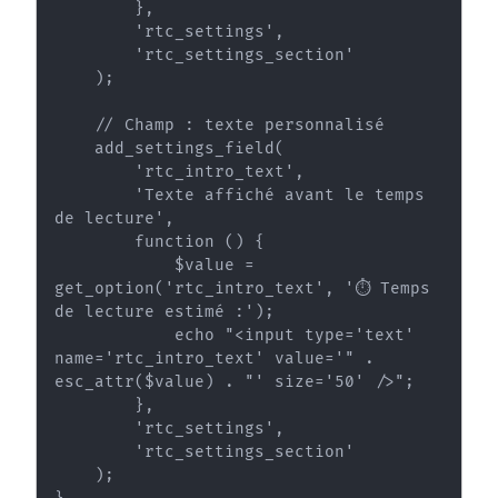
        },

        'rtc_settings',

        'rtc_settings_section'

    );

    // Champ : texte personnalisé

    add_settings_field(

        'rtc_intro_text',

        'Texte affiché avant le temps 
de lecture',

        function () {

            $value = 
get_option('rtc_intro_text', '⏱️ Temps 
de lecture estimé :');

            echo "<input type='text' 
name='rtc_intro_text' value='" . 
esc_attr($value) . "' size='50' />";

        },

        'rtc_settings',

        'rtc_settings_section'

    );
