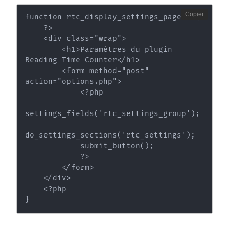
Copier
function rtc_display_settings_page() {

    ?>

    <div class="wrap">

        <h1>Paramètres du plugin 
Reading Time Counter</h1>

        <form method="post" 
action="options.php">

            <?php

settings_fields('rtc_settings_group');

do_settings_sections('rtc_settings');

            submit_button();

            ?>

        </form>

    </div>

    <?php

}