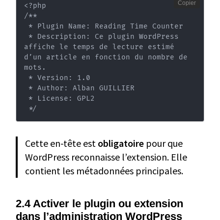
Copier
<?php

/**

 * Plugin Name: Reading Time Counter

 * Description: Ce plugin WordPress 
affiche le temps de lecture estimé 
d’un article en fonction du nombre de 
mots.

 * Version: 1.0

 * Author: Alban GUILLIER

 * License: GPL2

 */
Cette en-tête est
obligatoire
pour que
WordPress reconnaisse l’extension. Elle
contient les métadonnées principales.
2.4 Activer le plugin ou extension
dans l’administration WordPress