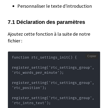
Personnaliser le texte d’introduction
7.1 Déclaration des paramètres
Ajoutez cette fonction à la suite de notre
fichier :
Copier
function rtc_settings_init() {

register_setting('rtc_settings_group', 
'rtc_words_per_minute');

register_setting('rtc_settings_group', 
'rtc_position');

register_setting('rtc_settings_group', 
'rtc_intro_text');
