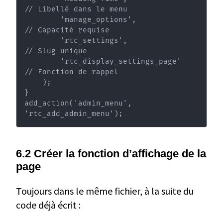
// Libellé dans le menu

        'manage_options',                     
// Capacité requise

        'rtc_settings',                       
// Slug unique

        'rtc_display_settings_page'           
// Fonction de rappel

    );

}

add_action('admin_menu', 
'rtc_add_admin_menu');
6.2 Créer la fonction d’affichage de la
page
Toujours dans le même fichier, à la suite du
code déjà écrit :