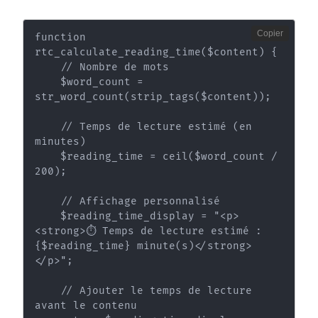
Copier
function 
rtc_calculate_reading_time($content) {

    // Nombre de mots

    $word_count = 
str_word_count(strip_tags($content));

    // Temps de lecture estimé (en 
minutes)

    $reading_time = ceil($word_count / 
200);

    // Affichage personnalisé

    $reading_time_display = "<p>
<strong>⏱️ Temps de lecture estimé : 
{$reading_time} minute(s)</strong>
</p>";

    // Ajouter le temps de lecture 
avant le contenu
