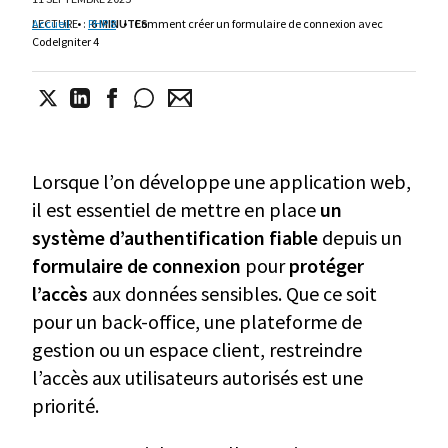
LECTURE
Accueil
•
:
PHP 8
6 MINUTES
•
Comment créer un formulaire de connexion avec
CodeIgniter 4
Lorsque l’on développe une application web,
il est essentiel de mettre en place
un
système d’authentification fiable
depuis un
formulaire de connexion
pour
protéger
l’accès
aux données sensibles. Que ce soit
pour un back-office, une plateforme de
gestion ou un espace client, restreindre
l’accès aux utilisateurs autorisés est une
priorité.