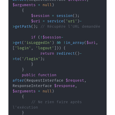
$arguments
=
null
)
{
$session
=
session
(
)
;
$uri
=
service
(
'uri'
)
-
>
getPath
(
)
;
// Récupère l'URL demandée
if
(
!
$session
-
>
get
(
'isLoggedIn'
)
&&
!
in_array
(
$uri
,
[
'login'
,
'logout'
]
)
)
{
return
redirect
(
)
-
>
to
(
'/login'
)
;
}
}
public
function
after
(
RequestInterface
$request
,
ResponseInterface
$response
,
$arguments
=
null
)
{
// Ne rien faire après 
l'exécution
}