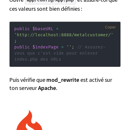
ces valeurs sont bien définies :
Copier
public
$baseURL
=
'http://localhost:8888/metalcustomer/'
;
public
$indexPage
=
''
;
// Assurez-
vous que c'est vide pour enlever 
index.php des URLs
Puis vérifie que
mod_rewrite
est activé sur
ton serveur
Apache
.