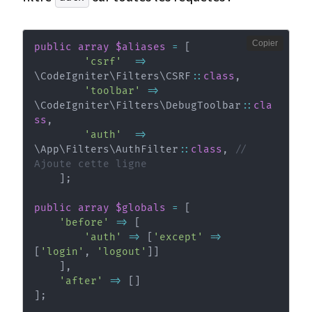
Copier
public
array
$aliases
=
[
'csrf'
=>
\
CodeIgniter
\
Filters
\
CSRF
::
class
,
'toolbar'
=>
\
CodeIgniter
\
Filters
\
DebugToolbar
::
cla
ss
,
'auth'
=>
\
App
\
Filters
\
AuthFilter
::
class
,
// 
Ajoute cette ligne
]
;
public
array
$globals
=
[
'before'
=>
[
'auth'
=>
[
'except'
=>
[
'login'
,
'logout'
]
]
]
,
'after'
=>
[
]
]
;