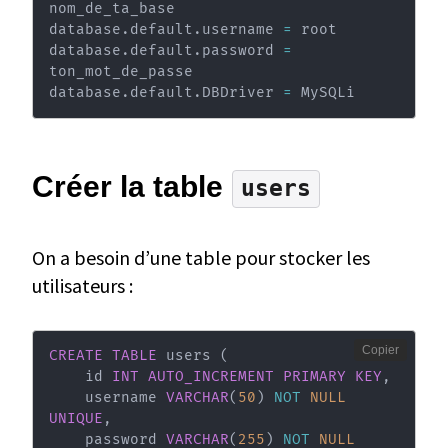
nom_de_ta_base

database.default.username 
=
 root

database.default.password 
=
ton_mot_de_passe

database.default.DBDriver 
=
 MySQLi
Créer la table
users
On a besoin d’une table pour stocker les
utilisateurs :
Copier
CREATE
TABLE
 users 
(
    id 
INT
AUTO_INCREMENT
PRIMARY
KEY
,
    username 
VARCHAR
(
50
)
NOT
NULL
UNIQUE
,
    password 
VARCHAR
(
255
)
NOT
NULL