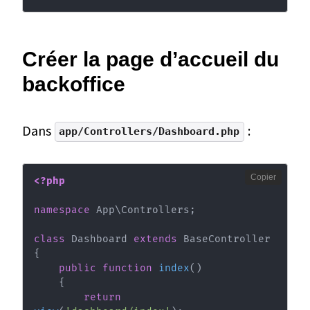
Créer la page d’accueil du
backoffice
Dans
:
app/Controllers/Dashboard.php
Copier
<?php
namespace
App
\
Controllers
;
class
Dashboard
extends
BaseController
{
public
function
index
(
)
{
return