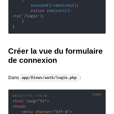
{
session
(
)
->
destroy
(
)
;
return
redirect
(
)
-
>
to
(
'/login'
)
;
}
}
Créer la vue du formulaire
de connexion
Dans
:
app/Views/auth/login.php
Copier
<!
DOCTYPE
html
>
<
html
lang
=
"
fr
"
>
<
head
>
<
meta
charset
=
"
UTF-8
"
>