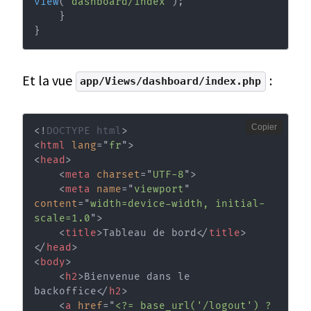
view
(
'dashboard/index'
)
;
}
}
Et la vue
:
app/Views/dashboard/index.php
Copier
<!
DOCTYPE
html
>
<
html
lang
=
"
fr
"
>
<
head
>
<
meta
charset
=
"
UTF-8
"
>
<
meta
name
=
"
viewport
"
content
=
"
width=device-width, initial-
scale=1.0
"
>
<
title
>
Tableau de bord
</
title
>
</
head
>
<
body
>
<
h2
>
Bienvenue dans le 
backoffice
</
h2
>
<
a
href
=
"
<?= base_url('/logout') ?