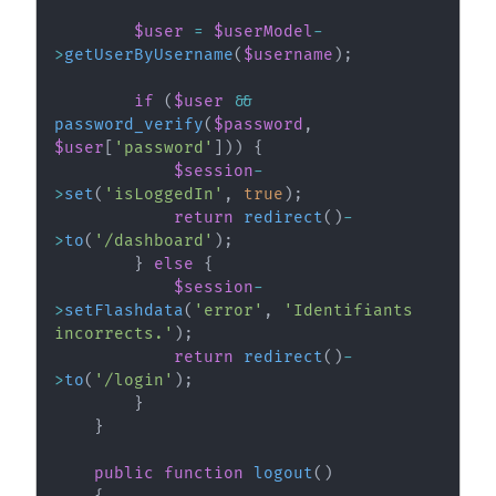
$user
=
$userModel
-
>
getUserByUsername
(
$username
)
;
if
(
$user
&&
password_verify
(
$password
,
$user
[
'password'
]
)
)
{
$session
-
>
set
(
'isLoggedIn'
,
true
)
;
return
redirect
(
)
-
>
to
(
'/dashboard'
)
;
}
else
{
$session
-
>
setFlashdata
(
'error'
,
'Identifiants 
incorrects.'
)
;
return
redirect
(
)
-
>
to
(
'/login'
)
;
}
}
public
function
logout
(
)