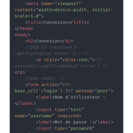
<
meta
name
=
"
viewport
"
content
=
"
width=device-width, initial-
scale=1.0
"
>
<
title
>
Connexion
</
title
>
</
head
>
<
body
>
<
h2
>
Connexion
</
h2
>
<?php if (session()-
>getFlashdata('error')) : ?>
<
p
style
=
"
color
:
red
;
"
>
<?= 
session()->getFlashdata('error') ?>
</
p
>
<?php endif; ?>
<
form
action
=
"
<?= 
base_url('/login') ?>
"
method
=
"
post
"
>
<
label
>
Nom d'utilisateur :
</
label
>
<
input
type
=
"
text
"
name
=
"
username
"
required
>
<
label
>
Mot de passe :
</
label
>
<
input
type
=
"
password
"