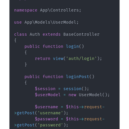
namespace
App
\
Controllers
;
use
App
\
Models
\
UserModel
;
class
Auth
extends
BaseController
{
public
function
login
(
)
{
return
view
(
'auth/login'
)
;
}
public
function
loginPost
(
)
{
$session
=
session
(
)
;
$userModel
=
new
UserModel
(
)
;
$username
=
$this
->
request
-
>
getPost
(
'username'
)
;
$password
=
$this
->
request
-
>
getPost
(
'password'
)
;