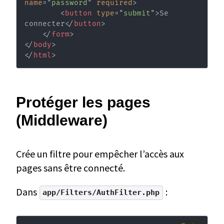
name
=
"
password
"
required
>
<
button
type
=
"
submit
"
>
Se 
connecter
</
button
>
</
form
>
</
body
>
</
html
>
Protéger les pages
(Middleware)
Crée un filtre pour empêcher l’accès aux
pages sans être connecté.
Dans
:
app/Filters/AuthFilter.php