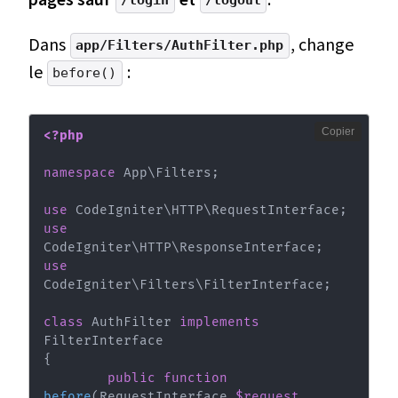
Dans
, change
app/Filters/AuthFilter.php
le
:
before()
Copier
<?php
namespace
App
\
Filters
;
use
CodeIgniter
\
HTTP
\
RequestInterface
;
use
CodeIgniter
\
HTTP
\
ResponseInterface
;
use
CodeIgniter
\
Filters
\
FilterInterface
;
class
AuthFilter
implements
FilterInterface
{
public
function
before
(
RequestInterface
$request
,