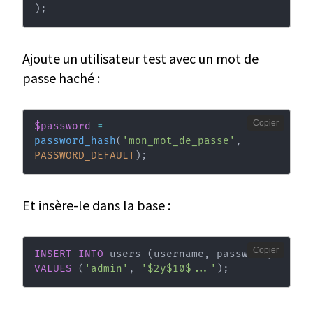
)
;
Ajoute un utilisateur test avec un mot de
passe haché :
Copier
$password
=
password_hash
(
'mon_mot_de_passe'
,
PASSWORD_DEFAULT
)
;
Et insère-le dans la base :
Copier
INSERT
INTO
 users 
(
username
,
 password
)
VALUES
(
'admin'
,
'$2y$10$...'
)
;