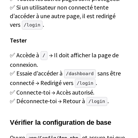
✅ Si un utilisateur non connecté tente
d’accéder à une autre page, il est redirigé
vers
.
/login
Tester
✅ Accède à
→ Il doit afficher la page de
/
connexion.
✅ Essaie d’accéder à
sans être
/dashboard
connecté → Redirigé vers
.
/login
✅ Connecte-toi → Accès autorisé.
✅ Déconnecte-toi → Retour à
.
/login
Vérifier la configuration de base
Ouvre
et assure-toi que
app/Config/App.php