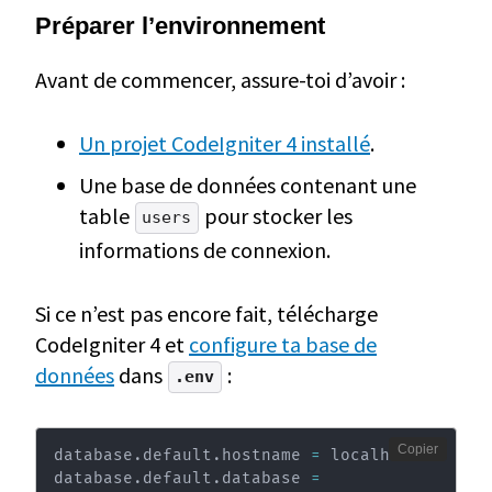
Préparer l’environnement
Avant de commencer, assure-toi d’avoir :
Un projet CodeIgniter 4 installé
.
Une base de données contenant une
table
pour stocker les
users
informations de connexion.
Si ce n’est pas encore fait, télécharge
CodeIgniter 4 et
configure ta base de
données
dans
:
.env
Copier
database.default.hostname 
=
 localhost

database.default.database 
=