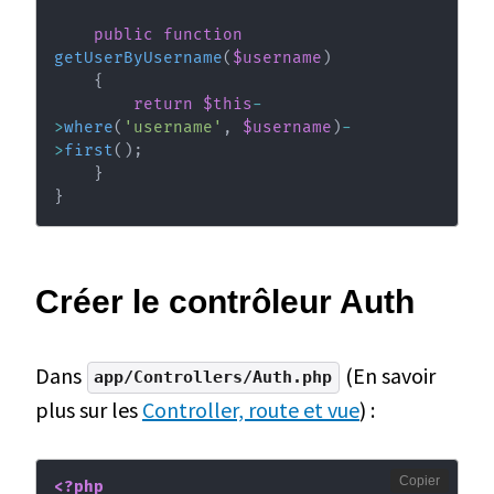
public
function
getUserByUsername
(
$username
)
{
return
$this
-
>
where
(
'username'
,
$username
)
-
>
first
(
)
;
}
}
Créer le contrôleur Auth
Dans
(En savoir
app/Controllers/Auth.php
plus sur les
Controller, route et vue
) :
Copier
<?php