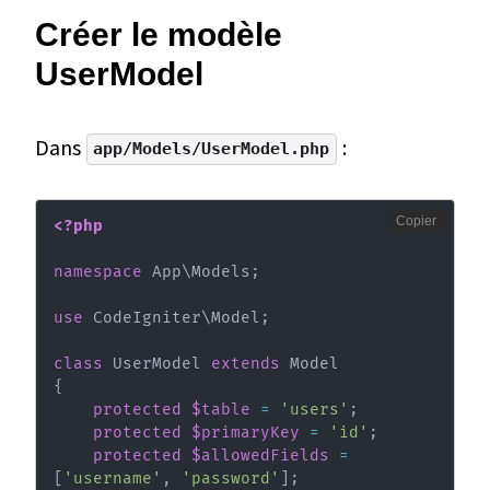
Créer le modèle
UserModel
Dans
:
app/Models/UserModel.php
Copier
<?php
namespace
App
\
Models
;
use
CodeIgniter
\
Model
;
class
UserModel
extends
Model
{
protected
$table
=
'users'
;
protected
$primaryKey
=
'id'
;
protected
$allowedFields
=
[
'username'
,
'password'
]
;