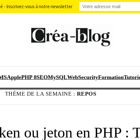
 - Inscrivez-vous à notre newsletter
MS
Apple
PHP 8
SEO
MySQL
WebSecurity
Formation
Tutori
THÉME DE LA SEMAINE :
REPOS
en ou jeton en PHP : T