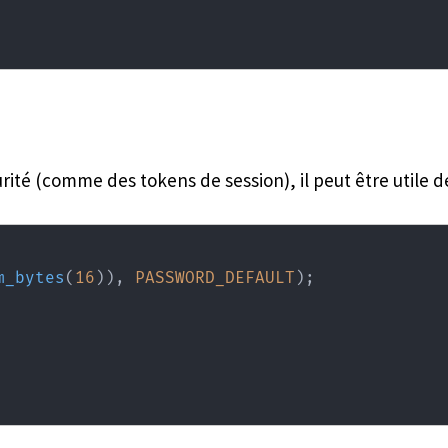
urité (comme des tokens de session), il peut être utile 
m_bytes
(
16
)
)
,
PASSWORD_DEFAULT
)
;