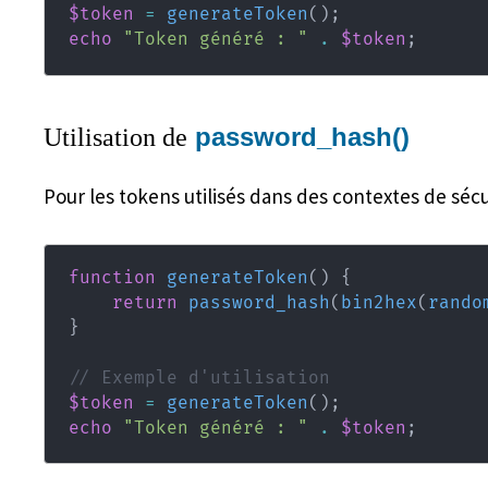
$token
=
generateToken
(
)
;
echo
"Token généré : "
.
$token
;
password_hash()
Utilisation de
Pour les tokens utilisés dans des contextes de séc
function
generateToken
(
)
{
return
password_hash
(
bin2hex
(
rando
}
// Exemple d'utilisation
$token
=
generateToken
(
)
;
echo
"Token généré : "
.
$token
;