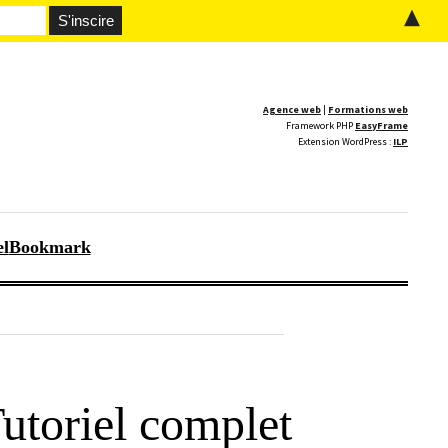
▲
Agence web
|
Formations web
Framework PHP
EasyFrame
Extension WordPress :
ILP
el
Bookmark
utoriel complet