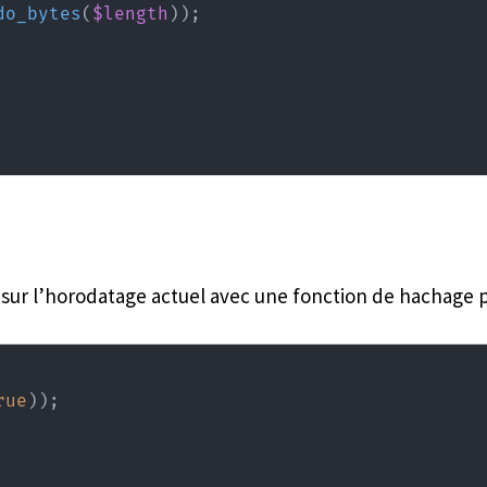
do_bytes
(
$length
)
)
;
ur l’horodatage actuel avec une fonction de hachage 
rue
)
)
;