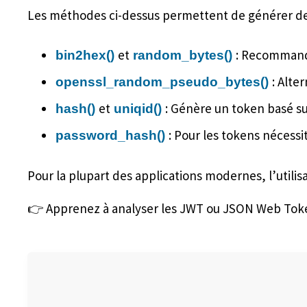
Les méthodes ci-dessus permettent de générer des 
et
: Recommandé 
bin2hex()
random_bytes()
: Alte
openssl_random_pseudo_bytes()
et
: Génère un token basé su
hash()
uniqid()
: Pour les tokens nécessi
password_hash()
Pour la plupart des applications modernes, l’utilis
👉 Apprenez à analyser les JWT ou JSON Web Tok