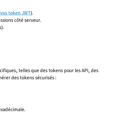
r vos token JWT
).
essions côté serveur.
).
ifiques, telles que des tokens pour les API, des
érer des tokens sécurisés :
exadécimale.