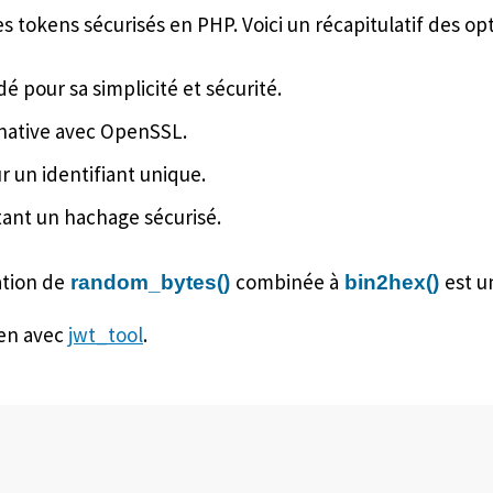
tokens sécurisés en PHP. Voici un récapitulatif des opt
pour sa simplicité et sécurité.
rnative avec OpenSSL.
r un identifiant unique.
tant un hachage sécurisé.
ation de
combinée à
est u
random_bytes()
bin2hex()
en avec
jwt_tool
.