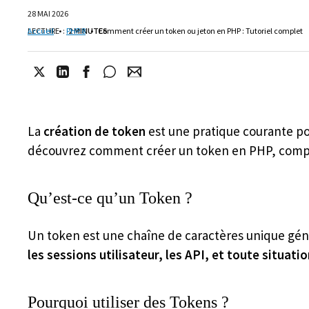
28 MAI 2026
LECTURE
Accueil
•
:
PHP 8
2 MINUTES
•
Comment créer un token ou jeton en PHP : Tutoriel complet
La
création de token
est une pratique courante pour
découvrez comment créer un token en PHP, comprend
Qu’est-ce qu’un Token ?
Un token est une chaîne de caractères unique généré
les sessions utilisateur, les API, et toute situat
Pourquoi utiliser des Tokens ?