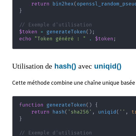
return
bin2hex
(
openssl_random_pseu
}
// Exemple d'utilisation
$token
=
generateToken
(
)
;
echo
"Token généré : "
.
$token
;
hash()
uniqid()
Utilisation de
avec
Cette méthode combine une chaîne unique basée s
function
generateToken
(
)
{
return
hash
(
'sha256'
,
uniqid
(
''
,
t
}
// Exemple d'utilisation