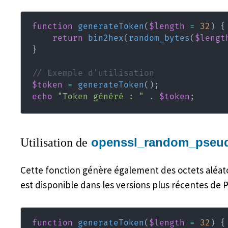
function
generateToken
(
$length
=
32
)
{
return
bin2hex
(
random_bytes
(
$lengt
}
// Exemple d'utilisation
$token
=
generateToken
(
)
;
echo
"Token généré : "
.
$token
;
openssl_random_pseud
Utilisation de
Cette fonction génère également des octets aléatoi
est disponible dans les versions plus récentes de P
function
generateToken
(
$length
=
32
)
{