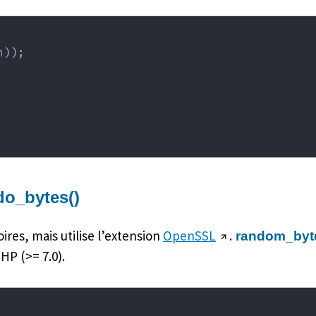
h
)
)
;
o_bytes()
res, mais utilise l’extension
OpenSSL
.
random_byte
HP (>= 7.0).