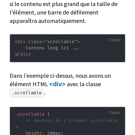
si le contenu est plus grand que la taille de
l’élément, une barre de défilement
apparaîtra automatiquement.
Copier
<
div
class
=
"
scrollable
"
>
</
div
>
Dans l’exemple ci-dessus, nous avons un
élément HTML
avec la classe
<div>
.
.scrollable
Copier
.scrollable
{
/* Hauteur de l'élément scrollable 
*/
height
:
 200px
;