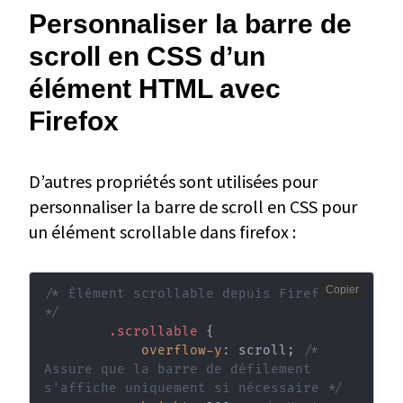
Personnaliser la barre de
scroll en CSS d’un
élément HTML avec
Firefox
D’autres propriétés sont utilisées pour
personnaliser la barre de scroll en CSS pour
un élément scrollable dans firefox :
Copier
/* Èlément scrollable depuis Firefox 
*/
.scrollable
{
overflow-y
:
 scroll
;
/* 
Assure que la barre de défilement 
s'affiche uniquement si nécessaire */