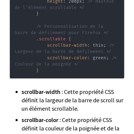
height
:
 200px
;
/* Hauteur 
de l'élément scrollable */
}
/* Personnalisation de la 
barre de défilement pour Firefox */
.scrollable
{
scrollbar-width
:
 thin
;
/* 
Largeur de la barre de défilement */
scrollbar-color
:
 green
;
/* 
Couleur de la poignée */
}
scrollbar-width
: Cette propriété CSS
définit la largeur de la barre de scroll sur
un élément scrollable.
scrollbar-color
: Cette propriété CSS
définit la couleur de la poignée et de la