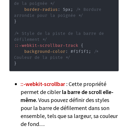
de la poignée */
border-radius
:
 5px
;
/* Bordure 
arrondie pour la poignée */
}
/* Style de la piste de la barre de 
défilement */
::-webkit-scrollbar-track
{
background-color
:
 #f1f1f1
;
/* 
Couleur de la piste */
}
::-webkit-scrollbar
: Cette propriété
permet de cibler
la barre de scroll elle-
même
. Vous pouvez définir des styles
pour la barre de défilement dans son
ensemble, tels que sa largeur, sa couleur
de fond…