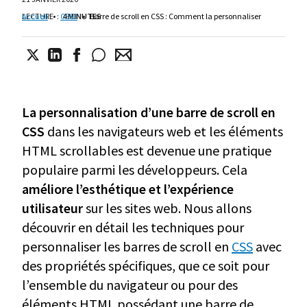
LECTURE
Accueil
•
:
CSS3
4 MINUTES
•
Barre de scroll en CSS : Comment la personnaliser
La personnalisation d’une barre de scroll en
CSS
dans les navigateurs web et les éléments
HTML scrollables est devenue une pratique
populaire parmi les développeurs. Cela
améliore l’esthétique et l’expérience
utilisateur
sur les sites web. Nous allons
découvrir en détail les techniques pour
personnaliser les barres de scroll en
CSS
avec
des propriétés spécifiques, que ce soit pour
l’ensemble du navigateur ou pour des
éléments HTML possédant une barre de