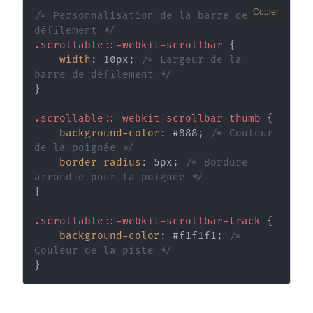
Copier
/* Personnalisation de la barre de 
défilement */
.scrollable::-webkit-scrollbar
{
width
:
 10px
;
/* Largeur de la 
barre de défilement */
}
.scrollable::-webkit-scrollbar-thumb
{
background-color
:
 #888
;
/* Couleur 
de la poignée */
border-radius
:
 5px
;
/* Bordure 
arrondie pour la poignée */
}
.scrollable::-webkit-scrollbar-track
{
background-color
:
 #f1f1f1
;
/* 
Couleur de la piste */
}