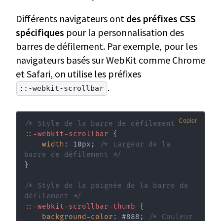
Différents navigateurs ont
des préfixes CSS
spécifiques
pour la personnalisation des
barres de défilement. Par exemple, pour les
navigateurs basés sur WebKit comme Chrome
et Safari, on utilise les préfixes
.
::-webkit-scrollbar
Copier
/* Style de la barre de défilement */
::-webkit-scrollbar
{
width
:
 10px
;
/* Largeur de la 
barre de défilement */
}
/* Style de la poignée de la barre de 
défilement */
::-webkit-scrollbar-thumb
{
background-color
:
 #888
;
/* Couleur 