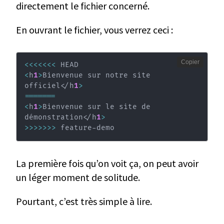
directement le fichier concerné.
En ouvrant le fichier, vous verrez ceci :
Copier
<<<
<<<
<
<
h
1
>
Bienvenue sur notre site 
officiel
<
/h
1
>
==
==
==
=
<
h
1
>
Bienvenue sur le site de 
démonstration
<
/h
1
>
>>
>>
>>
>
 feature-demo
La première fois qu’on voit ça, on peut avoir
un léger moment de solitude.
Pourtant, c’est très simple à lire.