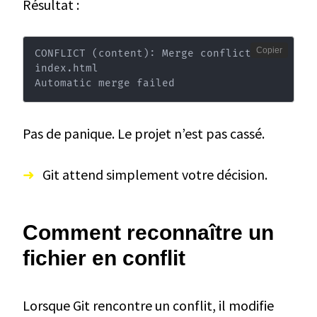
Résultat :
Copier
CONFLICT 
(
content
)
: Merge conflict 
in
index.html

Automatic merge failed
Pas de panique. Le projet n’est pas cassé.
Git attend simplement votre décision.
Comment reconnaître un
fichier en conflit
Lorsque Git rencontre un conflit, il modifie