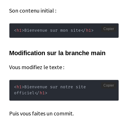
Son contenu initial :
Copier
<
h1
>
Bienvenue sur mon site
</
h1
>
Modification sur la branche main
Vous modifiez le texte :
Copier
<
h1
>
Bienvenue sur notre site 
officiel
</
h1
>
Puis vous faites un commit.