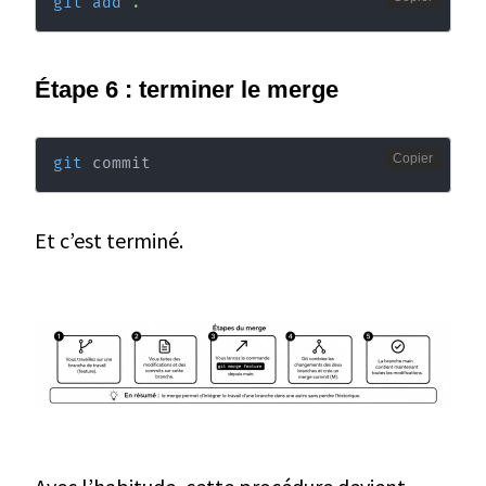
git
add
.
Étape 6 : terminer le merge
Copier
git
 commit
Et c’est terminé.