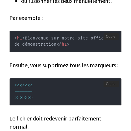
ou fusionner les deux manuellement.
Par exemple :
Copier
<
h1
>
Bienvenue sur notre site officiel 
de démonstration
</
h1
>
Ensuite, vous supprimez tous les marqueurs :
Copier
<<<
<<<
<
==
==
==
=
>>
>>
>>
>
Le fichier doit redevenir parfaitement
normal.