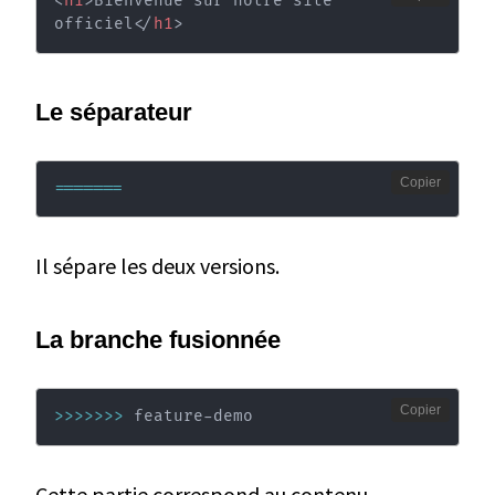
<
h1
>
Bienvenue sur notre site 
officiel
</
h1
>
Le séparateur
Copier
==
==
==
=
Il sépare les deux versions.
La branche fusionnée
Copier
>>
>>
>>
>
 feature-demo
Cette partie correspond au contenu