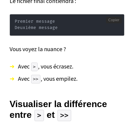
Le fichier final contiendra :
Copier
Premier message

Deuxième message
Vous voyez la nuance ?
Avec
, vous écrasez.
>
Avec
, vous empilez.
>>
Visualiser la différence
entre
et
>
>>