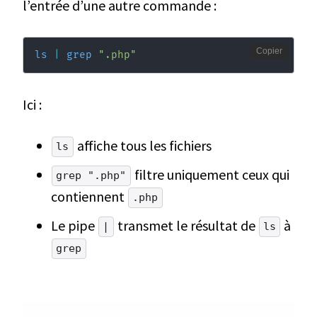
l’entrée d’une autre commande :
Copier
ls
|
grep
".php"
Ici :
affiche tous les fichiers
ls
filtre uniquement ceux qui
grep ".php"
contiennent
.php
Le pipe
transmet le résultat de
à
|
ls
grep