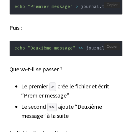
Copier
echo
"Premier message"
>
 journal.txt
Puis :
Copier
echo
"Deuxième message"
>>
 journal.txt
Que va-t-il se passer ?
Le premier
crée le fichier et écrit
>
“Premier message”
Le second
ajoute “Deuxième
>>
message” à la suite