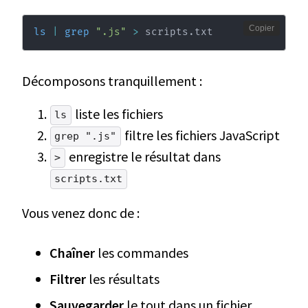
Copier
ls
|
grep
".js"
>
 scripts.txt
Décomposons tranquillement :
liste les fichiers
ls
filtre les fichiers JavaScript
grep ".js"
enregistre le résultat dans
>
scripts.txt
Vous venez donc de :
Chaîner
les commandes
Filtrer
les résultats
Sauvegarder
le tout dans un fichier