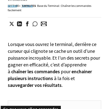
LECTURE
Accueil
•
:
Terminal
6 MINUTES
•
Base du Terminal : Chaîner les commandes
facilement
Lorsque vous ouvrez le terminal, derrière ce
curseur qui clignote se cache un outil d’une
puissance incroyable. Et l’un des secrets pour
gagner en efficacité, c’est d’apprendre
à
chaîner les commandes
pour
enchainer
plusieurs instructions
à la fois et
sauvegarder vos résultats
.