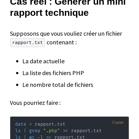
Cas réel : Générer un mini
rapport technique
Supposons que vous vouliez créer un fichier
contenant :
rapport.txt
La date actuelle
La liste des fichiers PHP
Le nombre total de fichiers
Vous pourriez faire :
Copier
date
>
ls
|
grep
".php"
>>
ls
|
wc
 -l 
>>
 rapport.txt