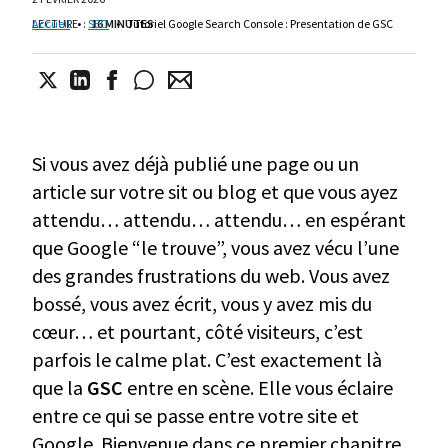
LECTURE
Accueil
•
:
SEO
16 MINUTES
•
Tutoriel Google Search Console : Presentation de GSC
Si vous avez déjà publié une page ou un
article sur votre sit ou blog et que vous ayez
attendu… attendu… attendu… en espérant
que Google “le trouve”, vous avez vécu l’une
des grandes frustrations du web. Vous avez
bossé, vous avez écrit, vous y avez mis du
cœur… et pourtant, côté visiteurs, c’est
parfois le calme plat. C’est exactement là
que la
GSC
entre en scène. Elle vous éclaire
entre ce qui se passe entre votre site et
Google. Bienvenue dans ce premier chapitre