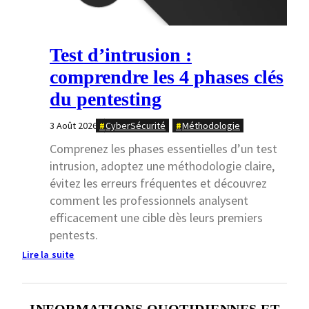
Test d’intrusion :
comprendre les 4 phases clés
du pentesting
3 Août 2026
CyberSécurité
Méthodologie
Comprenez les phases essentielles d’un test
intrusion, adoptez une méthodologie claire,
évitez les erreurs fréquentes et découvrez
comment les professionnels analysent
efficacement une cible dès leurs premiers
pentests.
:
Lire la suite
Test
d’intrusion
:
INFORMATIONS QUOTIDIENNES ET