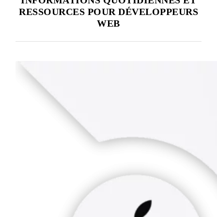
comprendre
RESSOURCES POUR DÉVELOPPEURS
les
WEB
4
phases
clés
du
pentesting