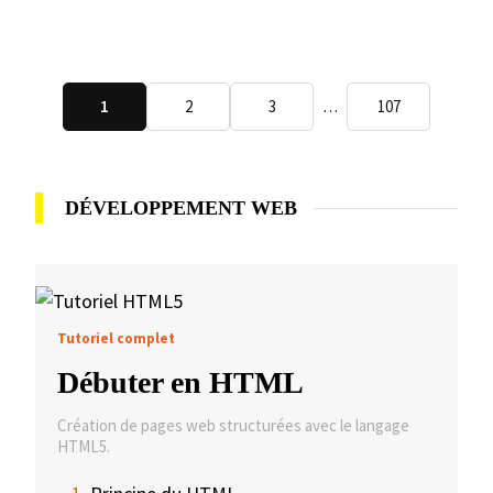
1
2
3
…
107
Tutoriel complet
Débuter en HTML
Création de pages web structurées avec le langage
HTML5.